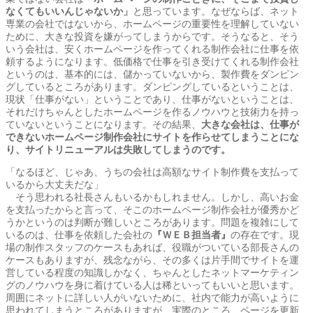
なくてもいいんじゃないか」
と思っています。なぜならば、ネット
専業の会社ではないから、ホームページの重要性を理解していない
ために、大きな投資を嫌がってしまうからです。そうなると、そう
いう会社は、安くホームページを作ってくれる制作会社に仕事を依
頼するようになります。低価格で仕事を引き受けてくれる制作会社
というのは、基本的には、儲かっていないから、製作費をダンピン
グしているところがあります。ダンピングしているということは、
現状「仕事がない」ということであり、仕事がないということは、
それだけちゃんとしたホームページを作るノウハウと技術力を持っ
ていないということになります。その結果、
大きな会社は、仕事が
できないホームページ制作会社にサイトを作らせてしまうことにな
り、サイトリニューアルは失敗してしまうのです。
「なるほど、じゃあ、うちの会社は高額なサイト制作費を支払って
いるから大丈夫だな」
そう思われる社長さんもいるかもしれません。しかし、高いお金
を支払ったからと言って、そこのホームページ制作会社が優秀かど
うかというのは判断が難しいところがあります。問題を複雑にして
いるのは、仕事を依頼した会社の
『ＷＥＢ担当者』
の存在です。現
場の制作スタッフのケースもあれば、役職がついている部長さんの
ケースもありますが、残念ながら、その多くは片手間でサイトを運
営している程度の知識しかなく、ちゃんとしたネットマーケティン
グのノウハウを身に着けている人は稀といってもいいと思います。
周囲にネットに詳しい人がいないために、社内で能力が高いように
思われてしまうところがありますが、実際のところ、ページを更新