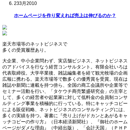
23
3月
2010
ホームページを作り変えれば売上は伸びるのか？
楽天市場等の
ネットビジネスで
多くの受賞履歴
あり。
大企業、中小企業問わず、実店舗ビジネス、ネットビジネス
のアドバイスを行なう経営コンサルタント。有限会社いろは
代表取締役。大学卒業後、雑誌編集者を経て観光牧場の企画
広報に携わる。楽天市場等で数多くの優秀賞を受賞。現在は
雑誌や新聞に連載を持つ傍ら、全国の商工会議所や企業等で
セミナー活動を行い、「タケウチ商売繁盛研究会」の主宰と
して、多くの経営者や起業家に対して低料金の会員制コンサ
ルティング事業を積極的に行っている。特にキャッチコピー
による販促戦略、ネットビジネスのコンサルティングには、
多くの実績を持つ。著書に『売り上げがドカンとあがるキャ
ッチコピーの作り方』（日本経済新聞社）、『御社のホーム
ページがダメな理由』（中経出版）、「会計天国」（ＰＨＰ