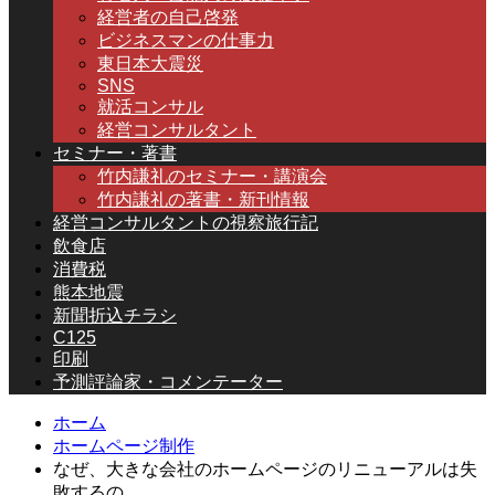
経営者の自己啓発
ビジネスマンの仕事力
東日本大震災
SNS
就活コンサル
経営コンサルタント
セミナー・著書
竹内謙礼のセミナー・講演会
竹内謙礼の著書・新刊情報
経営コンサルタントの視察旅行記
飲食店
消費税
熊本地震
新聞折込チラシ
C125
印刷
予測評論家・コメンテーター
ホーム
ホームページ制作
なぜ、大きな会社のホームページのリニューアルは失
敗するの…