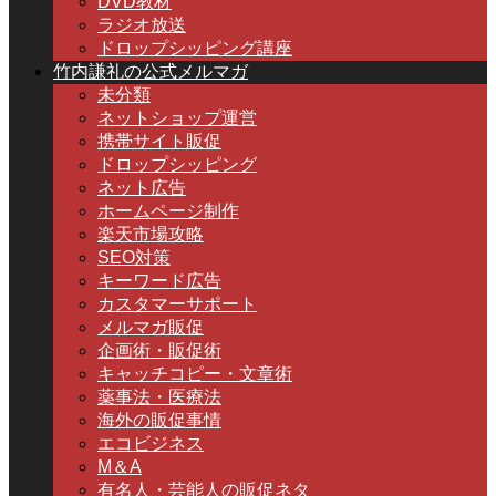
DVD教材
ラジオ放送
ドロップシッピング講座
竹内謙礼の公式メルマガ
未分類
ネットショップ運営
携帯サイト販促
ドロップシッピング
ネット広告
ホームページ制作
楽天市場攻略
SEO対策
キーワード広告
カスタマーサポート
メルマガ販促
企画術・販促術
キャッチコピー・文章術
薬事法・医療法
海外の販促事情
エコビジネス
M＆A
有名人・芸能人の販促ネタ