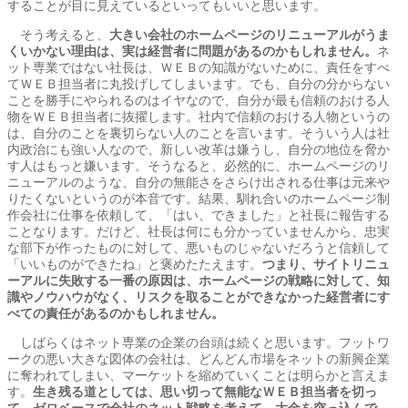
することが目に見えているといってもいいと思います。
そう考えると、
大きい会社のホームページのリニューアルがうま
くいかない理由は、実は経営者に問題があるのかもしれません。
ネ
ット専業ではない社長は、ＷＥＢの知識がないために、責任をすべ
てＷＥＢ担当者に丸投げしてしまいます。でも、自分の分からない
ことを勝手にやられるのはイヤなので、自分が最も信頼のおける人
物をＷＥＢ担当者に抜擢します。社内で信頼のおける人物というの
は、自分のことを裏切らない人のことを言います。そういう人は社
内政治にも強い人なので、新しい改革は嫌うし、自分の地位を脅か
す人はもっと嫌います。そうなると、必然的に、ホームページのリ
ニューアルのような、自分の無能さをさらけ出される仕事は元来や
りたくないというのが本音です。結果、馴れ合いのホームページ制
作会社に仕事を依頼して、「はい、できました」と社長に報告する
ことなります。だけど、社長は何にも分かっていませんから、忠実
な部下が作ったものに対して、悪いものじゃないだろうと信頼して
「いいものができたね」と褒めたたえます。
つまり、サイトリニュ
ーアルに失敗する一番の原因は、ホームページの戦略に対して、知
識やノウハウがなく、リスクを取ることができなかった経営者にす
べての責任があるのかもしれません。
しばらくはネット専業の企業の台頭は続くと思います。フットワ
ークの悪い大きな図体の会社は、どんどん市場をネットの新興企業
に奪われてしまい、マーケットを縮めていくことは明らかと言えま
す。
生き残る道としては、思い切って無能なＷＥＢ担当者を切っ
て、ゼロベースで会社のネット戦略を考えて、大金を突っ込んで、