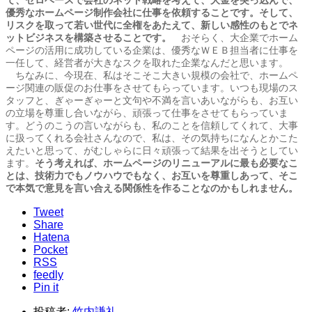
優秀なホームページ制作会社に仕事を依頼することです。そして、
リスクを取って若い世代に全権をあたえて、新しい感性のもとでネ
ットビジネスを構築させることです。
おそらく、大企業でホーム
ページの活用に成功している企業は、優秀なＷＥＢ担当者に仕事を
一任して、経営者が大きなスクを取れた企業なんだと思います。
ちなみに、今現在、私はそこそこ大きい規模の会社で、ホームペ
ージ関連の販促のお仕事をさせてもらっています。いつも現場のス
タッフと、ぎゃーぎゃーと文句や不満を言いあいながらも、お互い
の立場を尊重し合いながら、頑張って仕事をさせてもらっていま
す。どうのこうの言いながらも、私のことを信頼してくれて、大事
に扱ってくれる会社さんなので、私は、その気持ちになんとかこた
えたいと思って、がむしゃらに日々頑張って結果を出そうとしてい
ます。
そう考えれば、ホームページのリニューアルに最も必要なこ
とは、技術力でもノウハウでもなく、お互いを尊重しあって、そこ
で本気で意見を言い合える関係性を作ることなのかもしれません。
Tweet
Share
Hatena
Pocket
RSS
feedly
Pin it
投稿者:
竹内謙礼