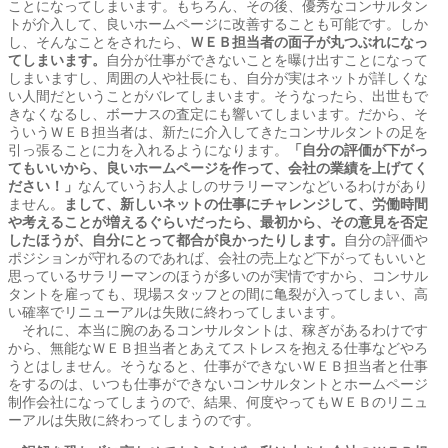
ことになってしまいます。もちろん、その後、優秀なコンサルタン
トが介入して、良いホームページに改善することも可能です。しか
し、そんなことをされたら、
ＷＥＢ担当者の面子が丸つぶれになっ
てしまいます。
自分が仕事ができないことを曝け出すことになって
しまいますし、周囲の人や社長にも、自分が実はネットが詳しくな
い人間だということがバレてしまいます。そうなったら、出世もで
きなくなるし、ボーナスの査定にも響いてしまいます。だから、そ
ういうＷＥＢ担当者は、新たに介入してきたコンサルタントの足を
引っ張ることに力を入れるようになります。
「自分の評価が下がっ
てもいいから、良いホームページを作って、会社の業績を上げてく
ださい！」
なんていうお人よしのサラリーマンなどいるわけがあり
ません。
まして、新しいネットの仕事にチャレンジして、労働時間
や考えることが増えるぐらいだったら、最初から、その意見を否定
したほうが、自分にとって都合が良かったりします。
自分の評価や
ポジションが守れるのであれば、会社の売上など下がってもいいと
思っているサラリーマンのほうが多いのが実情ですから、コンサル
タントを雇っても、現場スタッフとの間に亀裂が入ってしまい、高
い確率でリニューアルは失敗に終わってしまいます。
それに、本当に腕のあるコンサルタントは、稼ぎがあるわけです
から、無能なＷＥＢ担当者とあえてストレスを抱える仕事などやろ
うとはしません。そうなると、仕事ができないＷＥＢ担当者と仕事
をするのは、いつも仕事ができないコンサルタントとホームページ
制作会社になってしまうので、結果、何度やってもＷＥＢのリニュ
ーアルは失敗に終わってしまうのです。