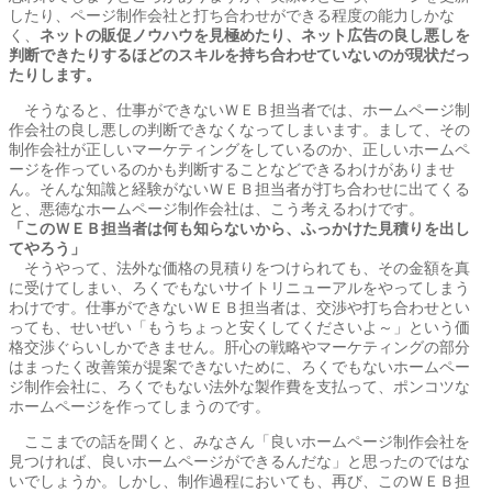
したり、ページ制作会社と打ち合わせができる程度の能力しかな
く、
ネットの販促ノウハウを見極めたり、ネット広告の良し悪しを
判断できたりするほどのスキルを持ち合わせていないのが現状だっ
たりします。
そうなると、仕事ができないＷＥＢ担当者では、ホームページ制
作会社の良し悪しの判断できなくなってしまいます。まして、その
制作会社が正しいマーケティングをしているのか、正しいホームペ
ージを作っているのかも判断することなどできるわけがありませ
ん。そんな知識と経験がないＷＥＢ担当者が打ち合わせに出てくる
と、悪徳なホームページ制作会社は、こう考えるわけです。
「このＷＥＢ担当者は何も知らないから、ふっかけた見積りを出し
てやろう」
そうやって、法外な価格の見積りをつけられても、その金額を真
に受けてしまい、ろくでもないサイトリニューアルをやってしまう
わけです。仕事ができないＷＥＢ担当者は、交渉や打ち合わせとい
っても、せいぜい「もうちょっと安くしてくださいよ～」という価
格交渉ぐらいしかできません。肝心の戦略やマーケティングの部分
はまったく改善策が提案できないために、ろくでもないホームペー
ジ制作会社に、ろくでもない法外な製作費を支払って、ポンコツな
ホームページを作ってしまうのです。
ここまでの話を聞くと、みなさん「良いホームページ制作会社を
見つければ、良いホームページができるんだな」と思ったのではな
いでしょうか。しかし、制作過程においても、再び、このＷＥＢ担