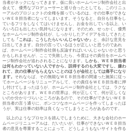
当者がネックになってきます。仮に良いホームページ制作会社と出
会えて、優秀なプロデューサーと巡り合ったとしても、このリニュ
ーアルのプロジェクトの全権を握っているのは、その仕事ができな
いＷＥＢ担当者になってしまいます。そうなると、自分も仕事をし
ているフリをしなくてはいけませんし、お金を出している以上、い
ろいろ口も出したい気持ちになります。そのため、せっかく、優秀
なホームページ制作会社が、しっかりしたアイデアを出してきたと
しても
「これは、こうしたらいいんじゃないか」
と、余計な意見を
口出してきます。自分の言っているほうが正しいと思うのであれ
ば、ホームページ制作会社側も反論すればいいんじゃないかと思う
かもしれませんが、ここで失敗したら、今度はその責任をホームペ
ージ制作会社が追わされることになります。
しかも、ＷＥＢ担当者
は何もわかっていない人ですから、説得するのも大変ですし、嫌わ
れて、次の仕事がもらえないことのほうが会社としては痛手になり
ます。
それならば、その無能なＷＥＢ担当者の間違った施策に従っ
てホームページをリニューアルして、その責任をＷＥＢ担当者に押
し付けてしまったほうが、ホームページ制作会社としては、ラクな
ところがあります。ＷＥＢの世界は、何が正しくて、何が正しくな
いのか分かりづらいところがあるので、その仕事ができないＷＥＢ
担当者の言う通りに、ポンコツなホームページを作ってしまったほ
うが、実は仕事の効率は良くなってしまうところがあるのです。
以上のようなプロセスを踏んでしまうために、大きな会社のホー
ムページリニューアルは、だいたいが、仕事ができないＷＥＢ担当
者の意見を尊重することによって、どうしようもないサイトを作る