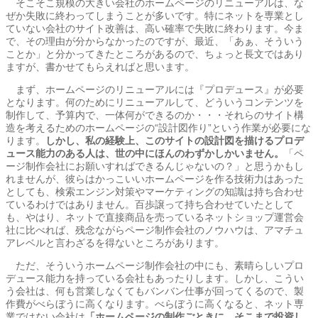
そこそこ規模の大きい会社のホームページのリニューアルは、な
ぜか失敗に終わってしまうことが多いです。特にネットを専業とし
ていない会社のサイト改善は、高い確率で失敗に終わります。今ま
で、その理由が分からなかったのですが、最近、「あぁ、そういう
ことか」と分かってきたところがあるので、ちょっと長文ではあり
ますが、書かせてもらえればと思います。
まず、ホームページのリニューアルには『プロデュース』が必要
となります。何のためにリニューアルして、どういうコンテンツを
制作して、予算内で、一体何ができるのか・・・それらのサイト構
造を考えるためのホームページの“設計図作り”という作業が必要にな
ります。
しかし、私の経験上、このサイトの設計図を描けるプロデ
ュース能力のある人は、世の中にほんのわずかしかいません。
「ペ
ージ制作会社にお願いすればできるんじゃないの？」と思うかもし
れませんが、彼らはかっこいいホームページを作る技術力はあった
としても、検索エンジン対策やマーケティングの知識は持ち合わせ
ているわけではありません。百歩譲って持ち合わせていたとして
も、やはり、ネットで直接商品を売っているネットショップ運営会
社に比べれば、残念ながらページ制作会社のノウハウは、アマチュ
アレベルと言わざるを得ないところがあります。
ただ、そういうホームページ制作会社の中にも、素晴らしいプロ
デュース能力を持っている会社もあったりします。しかし、こうい
う会社は、何も営業しなくてもバンバン仕事が回ってくるので、製
作費がべらぼうに高くなります。べらぼうに高くなると、ネット専
業ではない会社は
「ホームページの制作ごときに、そこまで投資し