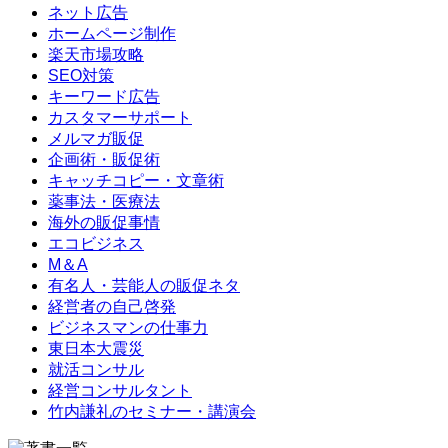
ネット広告
ホームページ制作
楽天市場攻略
SEO対策
キーワード広告
カスタマーサポート
メルマガ販促
企画術・販促術
キャッチコピー・文章術
薬事法・医療法
海外の販促事情
エコビジネス
M＆A
有名人・芸能人の販促ネタ
経営者の自己啓発
ビジネスマンの仕事力
東日本大震災
就活コンサル
経営コンサルタント
竹内謙礼のセミナー・講演会