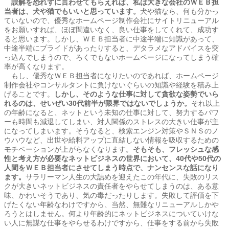
誤解を恐れずに言わせてもらえれば、私は大きな会社のＷＥＢ担
当者は、犬や猫でもいいと思っています。
犬や猫なら、何も分かっ
ていないので、優秀なホームページ制作会社にサイトリニューアル
をお願いすれば、ほぼ間違いなく、良い仕事をしてくれて、成功す
ると思います。しかし、ＷＥＢ担当者に中途半端に知識があって、
中途半端にプライドがあったりすると、デタラメなアドバイスを突
っ込んでしまうので、ろくでもないホームページになってしまう確
率が高くなります。
もし、優秀なＷＥＢ担当者になりたいのであれば、ホームページ
制作会社やコンサルタントに負けないぐらいの知識や経験を積み上
げることです。
しかし、そのような仕事に対して貪欲な姿勢でいら
れるのは、せいぜい30代前半が限界ではないでしょうか。
それ以上
の年齢になると、ネットという未知の仕事に対して、努力するパワ
ーも時間も減退してしまい、対人関係のストレスの大きい仕事が主
になってしまいます。そうなると、検索エンジン対策やＳＮＳのノ
ウハウなど、出世や給料アップに直結しない情報を吸収するための
モチベーションが上がらなくなります。
そもそも、フレッシュな感
性と考え方が必要なネットビジネスの世界において、40代や50代の
人間をＷＥＢ担当者にさせてしまう時点で、ナンセンスな話になり
ます。
サラリーマン人生の大詰めを迎えたこの年代に、失敗のリス
クが大きいネットビジネスの責任者をやらせてしまうのは、ある意
味、かわいそうであり、気の毒だったりします。失敗して評価を下
げたくない年齢なわけですから、当然、無難なリニューアルしかや
ろうとはしません。何より年齢的にネットビジネスについていけな
い人に無謀な仕事をやらせるわけですから、仕事をする前から失敗