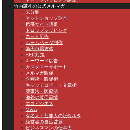
竹内謙礼の公式メルマガ
未分類
ネットショップ運営
携帯サイト販促
ドロップシッピング
ネット広告
ホームページ制作
楽天市場攻略
SEO対策
キーワード広告
カスタマーサポート
メルマガ販促
企画術・販促術
キャッチコピー・文章術
薬事法・医療法
海外の販促事情
エコビジネス
M＆A
有名人・芸能人の販促ネタ
経営者の自己啓発
ビジネスマンの仕事力