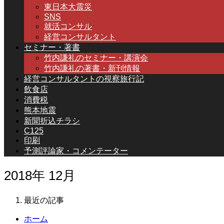
東日本大震災
SNS
就活コンサル
経営コンサルタント
セミナー・著書
竹内謙礼のセミナー・講演会
竹内謙礼の著書・新刊情報
経営コンサルタントの視察旅行記
飲食店
消費税
熊本地震
新聞折込チラシ
C125
印刷
予測評論家・コメンテーター
2018年 12月
最近の記事
ホーム