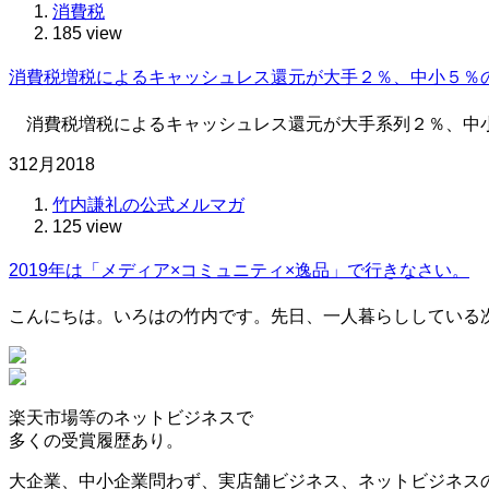
消費税
185 view
消費税増税によるキャッシュレス還元が大手２％、中小５％
消費税増税によるキャッシュレス還元が大手系列２％、中小５％で調整にかか
3
12月
2018
竹内謙礼の公式メルマガ
125 view
2019年は「メディア×コミュニティ×逸品」で行きなさい。
こんにちは。いろはの竹内です。先日、一人暮らししている
楽天市場等の
ネットビジネスで
多くの受賞履歴
あり。
大企業、中小企業問わず、実店舗ビジネス、ネットビジネス