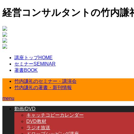
経営コンサルタントの竹内謙
講座トップ
HOME
セミナー
SEMINAR
著書
BOOK
竹内謙礼のセミナー・講演会
竹内謙礼の著書・新刊情報
menu
動画/DVD
キャッチコピーカレンダー
DVD教材
ラジオ放送
ドロップシッピング講座