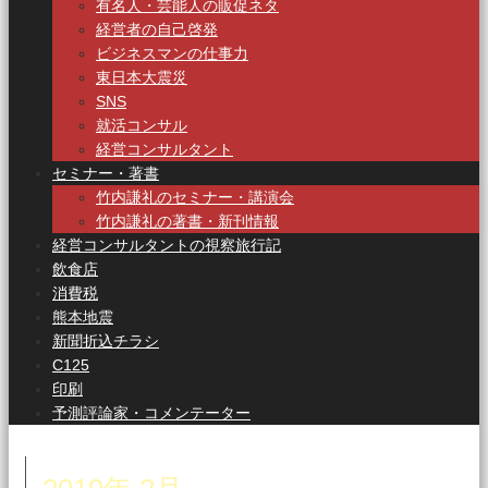
有名人・芸能人の販促ネタ
経営者の自己啓発
ビジネスマンの仕事力
東日本大震災
SNS
就活コンサル
経営コンサルタント
セミナー・著書
竹内謙礼のセミナー・講演会
竹内謙礼の著書・新刊情報
経営コンサルタントの視察旅行記
飲食店
消費税
熊本地震
新聞折込チラシ
C125
印刷
予測評論家・コメンテーター