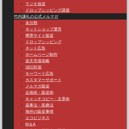
ラジオ放送
ドロップシッピング講座
竹内謙礼の公式メルマガ
未分類
ネットショップ運営
携帯サイト販促
ドロップシッピング
ネット広告
ホームページ制作
楽天市場攻略
SEO対策
キーワード広告
カスタマーサポート
メルマガ販促
企画術・販促術
キャッチコピー・文章術
薬事法・医療法
海外の販促事情
エコビジネス
M＆A