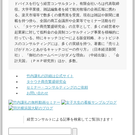
ドバイスを行なう経営コンサルタント。有限会社いろは代表取締
役。大学卒業後、雑誌編集者を経て観光牧場の企画広報に携わ
る。楽天市場等で数多くの優秀賞を受賞。現在は雑誌や新聞に連
載を持つ傍ら、全国の商工会議所や企業等でセミナー活動を行
い、「タケウチ商売繁盛研究会」の主宰として、多くの経営者や
起業家に対して低料金の会員制コンサルティング事業を積極的に
行っている。特にキャッチコピーによる販促戦略、ネットビジネ
スのコンサルティングには、多くの実績を持つ。著書に『売り上
げがドカンとあがるキャッチコピーの作り方』（日本経済新聞
社）、『御社のホームページがダメな理由』（中経出版）、「会
計天国」（ＰＨＰ研究所）ほか、多数。
竹内謙礼の詳細は公式サイト
タケウチ商売繁盛研究会
セミナー・コンサルティングのご依頼
お問い合わせ
経営コンサルトによる記事を検索してご覧頂けます！
検