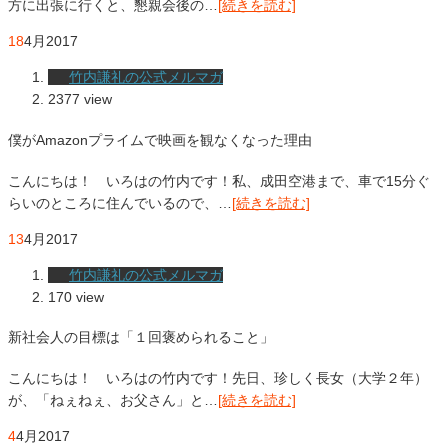
方に出張に行くと、懇親会後の…
[続きを読む]
18
4月
2017
竹内謙礼の公式メルマガ
2377 view
僕がAmazonプライムで映画を観なくなった理由
こんにちは！ いろはの竹内です！私、成田空港まで、車で15分ぐ
らいのところに住んでいるので、…
[続きを読む]
13
4月
2017
竹内謙礼の公式メルマガ
170 view
新社会人の目標は「１回褒められること」
こんにちは！ いろはの竹内です！先日、珍しく長女（大学２年）
が、「ねぇねぇ、お父さん」と…
[続きを読む]
4
4月
2017