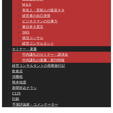
M＆A
有名人・芸能人の販促ネタ
経営者の自己啓発
ビジネスマンの仕事力
東日本大震災
SNS
就活コンサル
経営コンサルタント
セミナー・著書
竹内謙礼のセミナー・講演会
竹内謙礼の著書・新刊情報
経営コンサルタントの視察旅行記
飲食店
消費税
熊本地震
新聞折込チラシ
C125
印刷
予測評論家・コメンテーター