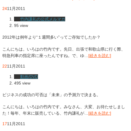
24
11月
2011
竹内謙礼の公式メルマガ
95 view
2012年は例年より“１週間多い”ってご存知でしたか？
こんにちは。いろはの竹内です。先日、出張で和歌山県に行く際、
特急列車の指定席に座ったんですね。で、ゆ…
[続きを読む]
22
11月
2011
動画/DVD
495 view
ビジネスの成功の可否は「未来」の予測力で決まる。
こんにちは。いろはの竹内です。みなさん、大変、お待たせしまし
た！毎年、年末に販売している、竹内謙礼が…
[続きを読む]
17
11月
2011