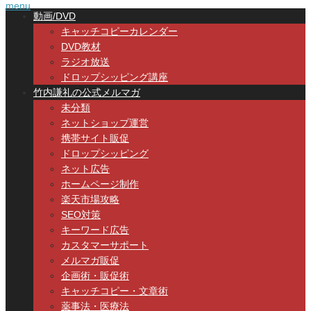
menu
動画/DVD
キャッチコピーカレンダー
DVD教材
ラジオ放送
ドロップシッピング講座
竹内謙礼の公式メルマガ
未分類
ネットショップ運営
携帯サイト販促
ドロップシッピング
ネット広告
ホームページ制作
楽天市場攻略
SEO対策
キーワード広告
カスタマーサポート
メルマガ販促
企画術・販促術
キャッチコピー・文章術
薬事法・医療法