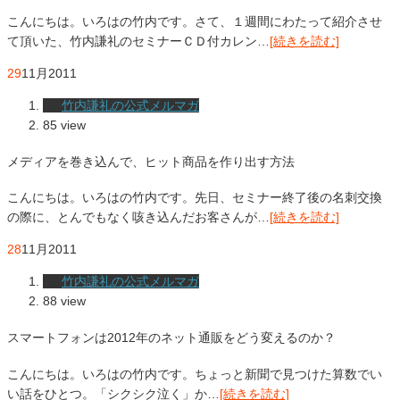
こんにちは。いろはの竹内です。さて、１週間にわたって紹介させ
て頂いた、竹内謙礼のセミナーＣＤ付カレン…
[続きを読む]
29
11月
2011
竹内謙礼の公式メルマガ
85 view
メディアを巻き込んで、ヒット商品を作り出す方法
こんにちは。いろはの竹内です。先日、セミナー終了後の名刺交換
の際に、とんでもなく咳き込んだお客さんが…
[続きを読む]
28
11月
2011
竹内謙礼の公式メルマガ
88 view
スマートフォンは2012年のネット通販をどう変えるのか？
こんにちは。いろはの竹内です。ちょっと新聞で見つけた算数でい
い話をひとつ。「シクシク泣く」か…
[続きを読む]