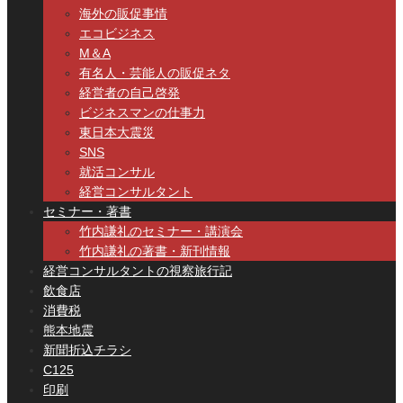
海外の販促事情
エコビジネス
M＆A
有名人・芸能人の販促ネタ
経営者の自己啓発
ビジネスマンの仕事力
東日本大震災
SNS
就活コンサル
経営コンサルタント
セミナー・著書
竹内謙礼のセミナー・講演会
竹内謙礼の著書・新刊情報
経営コンサルタントの視察旅行記
飲食店
消費税
熊本地震
新聞折込チラシ
C125
印刷