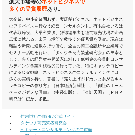
楽天市場等の
ネットビジネスで
多くの受賞履歴
あり。
大企業、中小企業問わず、実店舗ビジネス、ネットビジネス
のアドバイスを行なう経営コンサルタント。有限会社いろは
代表取締役。大学卒業後、雑誌編集者を経て観光牧場の企画
広報に携わる。楽天市場等で数多くの優秀賞を受賞。現在は
雑誌や新聞に連載を持つ傍ら、全国の商工会議所や企業等で
セミナー活動を行い、「タケウチ商売繁盛研究会」の主宰と
して、多くの経営者や起業家に対して低料金の会員制コンサ
ルティング事業を積極的に行っている。特にキャッチコピー
による販促戦略、ネットビジネスのコンサルティングには、
多くの実績を持つ。著書に『売り上げがドカンとあがるキャ
ッチコピーの作り方』（日本経済新聞社）、『御社のホーム
ページがダメな理由』（中経出版）、「会計天国」（ＰＨＰ
研究所）ほか、多数。
竹内謙礼の詳細は公式サイト
タケウチ商売繁盛研究会
セミナー・コンサルティングのご依頼