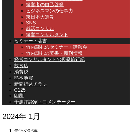
経営者の自己啓発
ビジネスマンの仕事力
東日本大震災
SNS
就活コンサル
経営コンサルタント
セミナー・著書
竹内謙礼のセミナー・講演会
竹内謙礼の著書・新刊情報
経営コンサルタントの視察旅行記
飲食店
消費税
熊本地震
新聞折込チラシ
C125
印刷
予測評論家・コメンテーター
2024年 1月
最近の記事