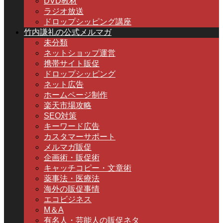
DVD教材
ラジオ放送
ドロップシッピング講座
竹内謙礼の公式メルマガ
未分類
ネットショップ運営
携帯サイト販促
ドロップシッピング
ネット広告
ホームページ制作
楽天市場攻略
SEO対策
キーワード広告
カスタマーサポート
メルマガ販促
企画術・販促術
キャッチコピー・文章術
薬事法・医療法
海外の販促事情
エコビジネス
M＆A
有名人・芸能人の販促ネタ