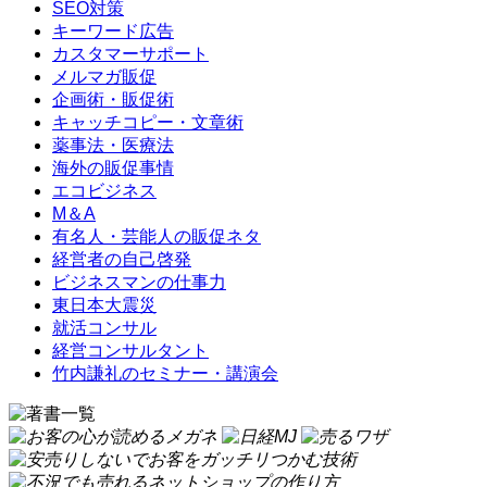
SEO対策
キーワード広告
カスタマーサポート
メルマガ販促
企画術・販促術
キャッチコピー・文章術
薬事法・医療法
海外の販促事情
エコビジネス
M＆A
有名人・芸能人の販促ネタ
経営者の自己啓発
ビジネスマンの仕事力
東日本大震災
就活コンサル
経営コンサルタント
竹内謙礼のセミナー・講演会