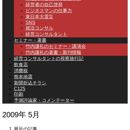
経営者の自己啓発
ビジネスマンの仕事力
東日本大震災
SNS
就活コンサル
経営コンサルタント
セミナー・著書
竹内謙礼のセミナー・講演会
竹内謙礼の著書・新刊情報
経営コンサルタントの視察旅行記
飲食店
消費税
熊本地震
新聞折込チラシ
C125
印刷
予測評論家・コメンテーター
2009年 5月
最近の記事