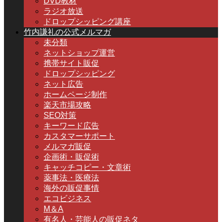
DVD教材
ラジオ放送
ドロップシッピング講座
竹内謙礼の公式メルマガ
未分類
ネットショップ運営
携帯サイト販促
ドロップシッピング
ネット広告
ホームページ制作
楽天市場攻略
SEO対策
キーワード広告
カスタマーサポート
メルマガ販促
企画術・販促術
キャッチコピー・文章術
薬事法・医療法
海外の販促事情
エコビジネス
M＆A
有名人・芸能人の販促ネタ