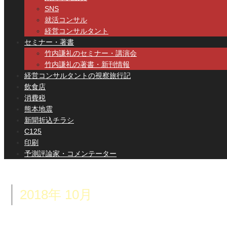
SNS
就活コンサル
経営コンサルタント
セミナー・著書
竹内謙礼のセミナー・講演会
竹内謙礼の著書・新刊情報
経営コンサルタントの視察旅行記
飲食店
消費税
熊本地震
新聞折込チラシ
C125
印刷
予測評論家・コメンテーター
2018年 10月