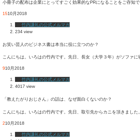
小冊子の配布は企業にとってすごく効果的なPRになることをご存知で
15
10月
2018
竹内謙礼の公式メルマガ
234 view
お笑い芸人のビジネス書は本当に役に立つのか？
こんにちは。いろはの竹内です。先日、長女（大学３年）がソファに
9
10月
2018
竹内謙礼の公式メルマガ
4017 view
「教えたがりおじさん」の話は、なぜ面白くないのか？
こんにちは。いろはの竹内です。先日、取引先からカニを頂きました
2
10月
2018
竹内謙礼の公式メルマガ