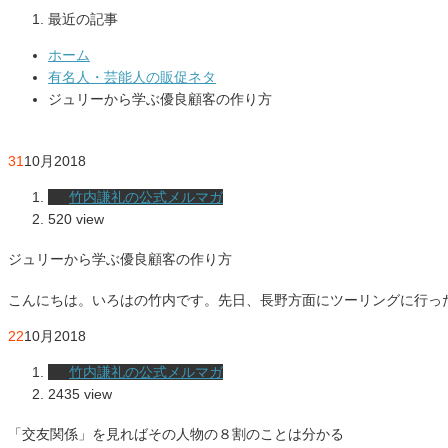
最近の記事
ホーム
有名人・芸能人の販促ネタ
ジュリーから学ぶ優良顧客の作り方
31
10月
2018
竹内謙礼の公式メルマガ
520 view
ジュリーから学ぶ優良顧客の作り方
こんにちは。いろはの竹内です。先日、長野方面にツーリングに行っ
22
10月
2018
竹内謙礼の公式メルマガ
2435 view
「交友関係」を見ればその人物の８割のことは分かる