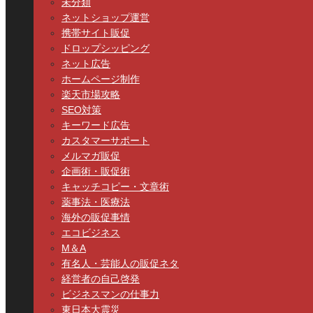
未分類
ネットショップ運営
携帯サイト販促
ドロップシッピング
ネット広告
ホームページ制作
楽天市場攻略
SEO対策
キーワード広告
カスタマーサポート
メルマガ販促
企画術・販促術
キャッチコピー・文章術
薬事法・医療法
海外の販促事情
エコビジネス
M＆A
有名人・芸能人の販促ネタ
経営者の自己啓発
ビジネスマンの仕事力
東日本大震災