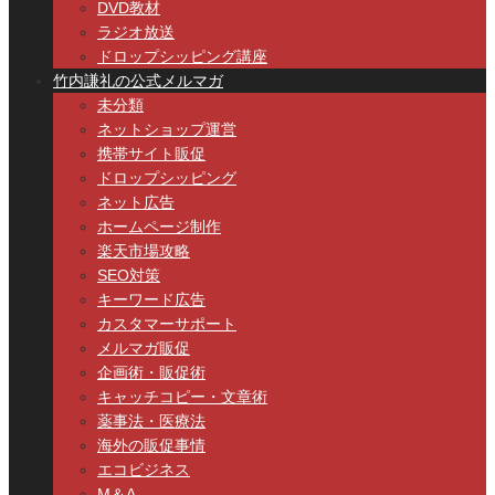
DVD教材
ラジオ放送
ドロップシッピング講座
竹内謙礼の公式メルマガ
未分類
ネットショップ運営
携帯サイト販促
ドロップシッピング
ネット広告
ホームページ制作
楽天市場攻略
SEO対策
キーワード広告
カスタマーサポート
メルマガ販促
企画術・販促術
キャッチコピー・文章術
薬事法・医療法
海外の販促事情
エコビジネス
M＆A