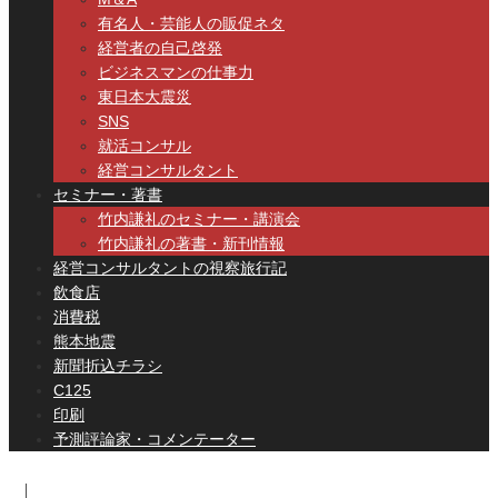
有名人・芸能人の販促ネタ
経営者の自己啓発
ビジネスマンの仕事力
東日本大震災
SNS
就活コンサル
経営コンサルタント
セミナー・著書
竹内謙礼のセミナー・講演会
竹内謙礼の著書・新刊情報
経営コンサルタントの視察旅行記
飲食店
消費税
熊本地震
新聞折込チラシ
C125
印刷
予測評論家・コメンテーター