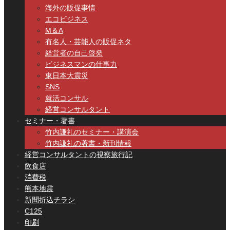
海外の販促事情
エコビジネス
M＆A
有名人・芸能人の販促ネタ
経営者の自己啓発
ビジネスマンの仕事力
東日本大震災
SNS
就活コンサル
経営コンサルタント
セミナー・著書
竹内謙礼のセミナー・講演会
竹内謙礼の著書・新刊情報
経営コンサルタントの視察旅行記
飲食店
消費税
熊本地震
新聞折込チラシ
C125
印刷