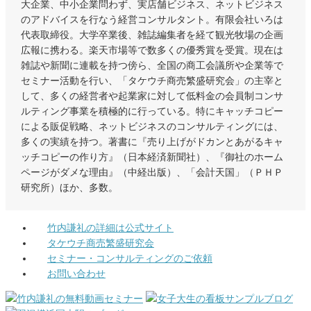
大企業、中小企業問わず、実店舗ビジネス、ネットビジネス
のアドバイスを行なう経営コンサルタント。有限会社いろは
代表取締役。大学卒業後、雑誌編集者を経て観光牧場の企画
広報に携わる。楽天市場等で数多くの優秀賞を受賞。現在は
雑誌や新聞に連載を持つ傍ら、全国の商工会議所や企業等で
セミナー活動を行い、「タケウチ商売繁盛研究会」の主宰と
して、多くの経営者や起業家に対して低料金の会員制コンサ
ルティング事業を積極的に行っている。特にキャッチコピー
による販促戦略、ネットビジネスのコンサルティングには、
多くの実績を持つ。著書に『売り上げがドカンとあがるキャ
ッチコピーの作り方』（日本経済新聞社）、『御社のホーム
ページがダメな理由』（中経出版）、「会計天国」（ＰＨＰ
研究所）ほか、多数。
竹内謙礼の詳細は公式サイト
タケウチ商売繁盛研究会
セミナー・コンサルティングのご依頼
お問い合わせ