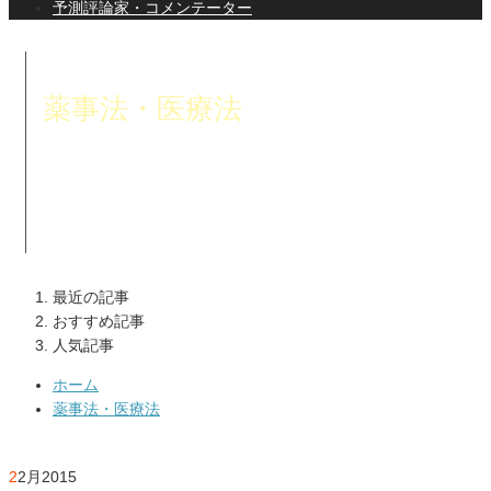
予測評論家・コメンテーター
薬事法・医療法
薬事法や医療法に関するノウハウをまとめています。薬事
法と医療法はネットショップ運営や販促企画において必要
な知識です。
最近の記事
おすすめ記事
人気記事
ホーム
薬事法・医療法
2
2月
2015