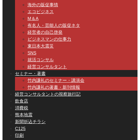
海外の販促事情
エコビジネス
M＆A
有名人・芸能人の販促ネタ
経営者の自己啓発
ビジネスマンの仕事力
東日本大震災
SNS
就活コンサル
経営コンサルタント
セミナー・著書
竹内謙礼のセミナー・講演会
竹内謙礼の著書・新刊情報
経営コンサルタントの視察旅行記
飲食店
消費税
熊本地震
新聞折込チラシ
C125
印刷