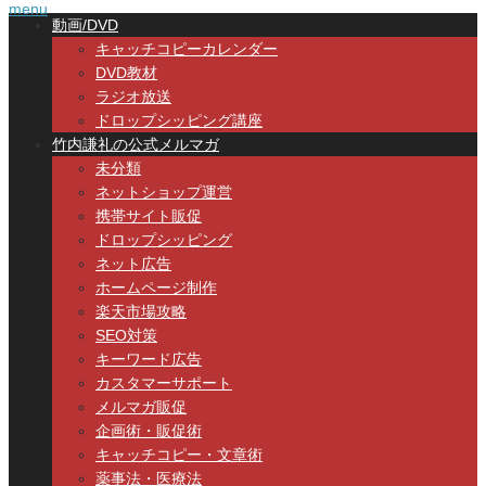
menu
動画/DVD
キャッチコピーカレンダー
DVD教材
ラジオ放送
ドロップシッピング講座
竹内謙礼の公式メルマガ
未分類
ネットショップ運営
携帯サイト販促
ドロップシッピング
ネット広告
ホームページ制作
楽天市場攻略
SEO対策
キーワード広告
カスタマーサポート
メルマガ販促
企画術・販促術
キャッチコピー・文章術
薬事法・医療法