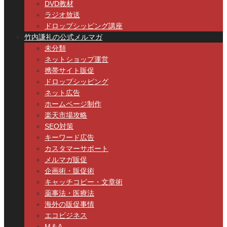
DVD教材
ラジオ放送
ドロップシッピング講座
竹内謙礼の公式メルマガ
未分類
ネットショップ運営
携帯サイト販促
ドロップシッピング
ネット広告
ホームページ制作
楽天市場攻略
SEO対策
キーワード広告
カスタマーサポート
メルマガ販促
企画術・販促術
キャッチコピー・文章術
薬事法・医療法
海外の販促事情
エコビジネス
M＆A