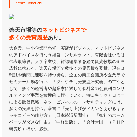
楽天市場等の
ネットビジネスで
多くの受賞履歴
あり。
大企業、中小企業問わず、実店舗ビジネス、ネットビジネス
のアドバイスを行なう経営コンサルタント。有限会社いろは
代表取締役。大学卒業後、雑誌編集者を経て観光牧場の企画
広報に携わる。楽天市場等で数多くの優秀賞を受賞。現在は
雑誌や新聞に連載を持つ傍ら、全国の商工会議所や企業等で
セミナー活動を行い、「タケウチ商売繁盛研究会」の主宰と
して、多くの経営者や起業家に対して低料金の会員制コンサ
ルティング事業を積極的に行っている。特にキャッチコピー
による販促戦略、ネットビジネスのコンサルティングには、
多くの実績を持つ。著書に『売り上げがドカンとあがるキャ
ッチコピーの作り方』（日本経済新聞社）、『御社のホーム
ページがダメな理由』（中経出版）、「会計天国」（ＰＨＰ
研究所）ほか、多数。