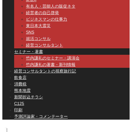
有名人・芸能人の販促ネタ
経営者の自己啓発
ビジネスマンの仕事力
東日本大震災
SNS
就活コンサル
経営コンサルタント
セミナー・著書
竹内謙礼のセミナー・講演会
竹内謙礼の著書・新刊情報
経営コンサルタントの視察旅行記
飲食店
消費税
熊本地震
新聞折込チラシ
C125
印刷
予測評論家・コメンテーター