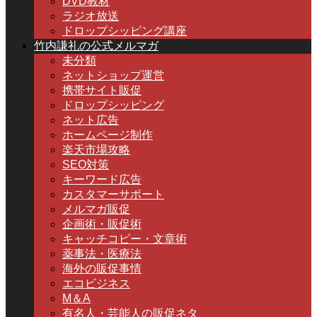
DVD教材
ラジオ放送
ドロップシッピング講座
竹内謙礼の公式メルマガ
未分類
ネットショップ運営
携帯サイト販促
ドロップシッピング
ネット広告
ホームページ制作
楽天市場攻略
SEO対策
キーワード広告
カスタマーサポート
メルマガ販促
企画術・販促術
キャッチコピー・文章術
薬事法・医療法
海外の販促事情
エコビジネス
M＆A
有名人・芸能人の販促ネタ