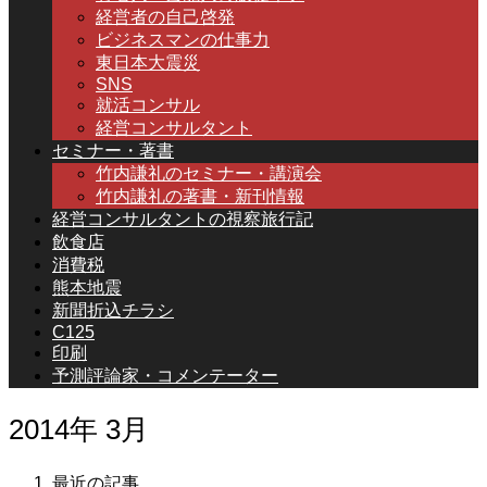
経営者の自己啓発
ビジネスマンの仕事力
東日本大震災
SNS
就活コンサル
経営コンサルタント
セミナー・著書
竹内謙礼のセミナー・講演会
竹内謙礼の著書・新刊情報
経営コンサルタントの視察旅行記
飲食店
消費税
熊本地震
新聞折込チラシ
C125
印刷
予測評論家・コメンテーター
2014年 3月
最近の記事