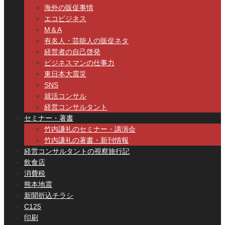
海外の販促事情
エコビジネス
M＆A
有名人・芸能人の販促ネタ
経営者の自己啓発
ビジネスマンの仕事力
東日本大震災
SNS
就活コンサル
経営コンサルタント
セミナー・著書
竹内謙礼のセミナー・講演会
竹内謙礼の著書・新刊情報
経営コンサルタントの視察旅行記
飲食店
消費税
熊本地震
新聞折込チラシ
C125
印刷