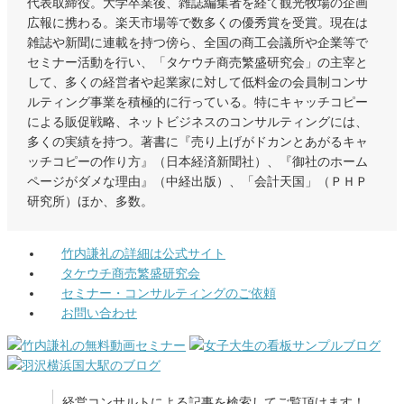
代表取締役。大学卒業後、雑誌編集者を経て観光牧場の企画
広報に携わる。楽天市場等で数多くの優秀賞を受賞。現在は
雑誌や新聞に連載を持つ傍ら、全国の商工会議所や企業等で
セミナー活動を行い、「タケウチ商売繁盛研究会」の主宰と
して、多くの経営者や起業家に対して低料金の会員制コンサ
ルティング事業を積極的に行っている。特にキャッチコピー
による販促戦略、ネットビジネスのコンサルティングには、
多くの実績を持つ。著書に『売り上げがドカンとあがるキャ
ッチコピーの作り方』（日本経済新聞社）、『御社のホーム
ページがダメな理由』（中経出版）、「会計天国」（ＰＨＰ
研究所）ほか、多数。
竹内謙礼の詳細は公式サイト
タケウチ商売繁盛研究会
セミナー・コンサルティングのご依頼
お問い合わせ
経営コンサルトによる記事を検索してご覧頂けます！