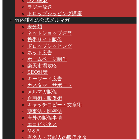
DVD教材
ラジオ放送
ドロップシッピング講座
竹内謙礼の公式メルマガ
未分類
ネットショップ運営
携帯サイト販促
ドロップシッピング
ネット広告
ホームページ制作
楽天市場攻略
SEO対策
キーワード広告
カスタマーサポート
メルマガ販促
企画術・販促術
キャッチコピー・文章術
薬事法・医療法
海外の販促事情
エコビジネス
M＆A
有名人・芸能人の販促ネタ