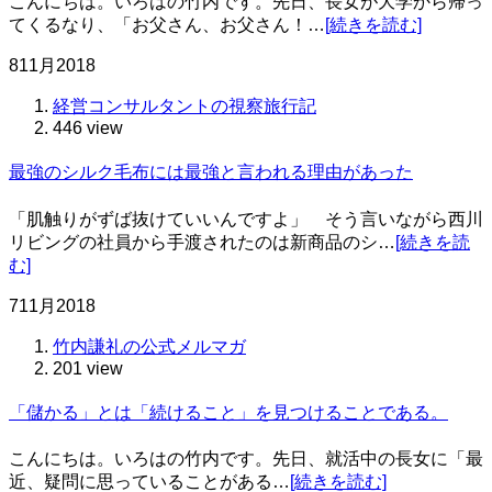
こんにちは。いろはの竹内です。先日、長女が大学から帰っ
てくるなり、「お父さん、お父さん！…
[続きを読む]
8
11月
2018
経営コンサルタントの視察旅行記
446 view
最強のシルク毛布には最強と言われる理由があった
「肌触りがずば抜けていいんですよ」 そう言いながら西川
リビングの社員から手渡されたのは新商品のシ…
[続きを読
む]
7
11月
2018
竹内謙礼の公式メルマガ
201 view
「儲かる」とは「続けること」を見つけることである。
こんにちは。いろはの竹内です。先日、就活中の長女に「最
近、疑問に思っていることがある…
[続きを読む]