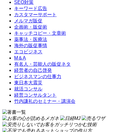
SEO対策
キーワード広告
カスタマーサポート
メルマガ販促
企画術・販促術
キャッチコピー・文章術
薬事法・医療法
海外の販促事情
エコビジネス
M＆A
有名人・芸能人の販促ネタ
経営者の自己啓発
ビジネスマンの仕事力
東日本大震災
就活コンサル
経営コンサルタント
竹内謙礼のセミナー・講演会