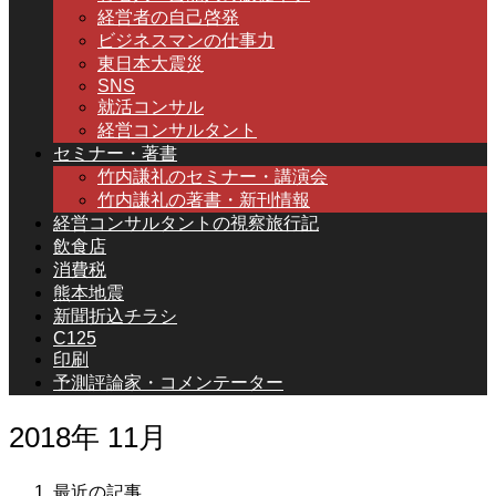
経営者の自己啓発
ビジネスマンの仕事力
東日本大震災
SNS
就活コンサル
経営コンサルタント
セミナー・著書
竹内謙礼のセミナー・講演会
竹内謙礼の著書・新刊情報
経営コンサルタントの視察旅行記
飲食店
消費税
熊本地震
新聞折込チラシ
C125
印刷
予測評論家・コメンテーター
2018年 11月
最近の記事