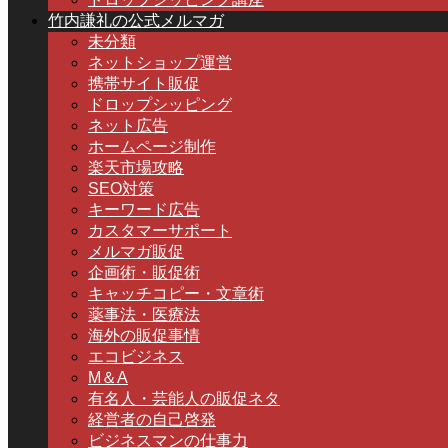
竹内謙礼の公式メルマガ
未分類
ネットショップ運営
携帯サイト販促
ドロップシッピング
ネット広告
ホームページ制作
楽天市場攻略
SEO対策
キーワード広告
カスタマーサポート
メルマガ販促
企画術・販促術
キャッチコピー・文章術
薬事法・医療法
海外の販促事情
エコビジネス
M＆A
有名人・芸能人の販促ネタ
経営者の自己啓発
ビジネスマンの仕事力