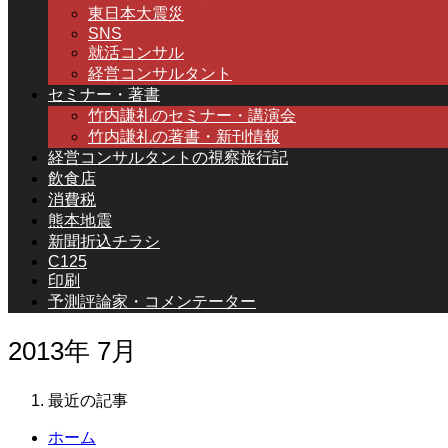
東日本大震災
SNS
就活コンサル
経営コンサルタント
セミナー・著書
竹内謙礼のセミナー・講演会
竹内謙礼の著書・新刊情報
経営コンサルタントの視察旅行記
飲食店
消費税
熊本地震
新聞折込チラシ
C125
印刷
予測評論家・コメンテーター
2013年 7月
最近の記事
ホーム