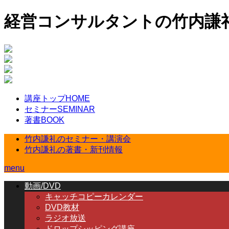
経営コンサルタントの竹内謙
講座トップ
HOME
セミナー
SEMINAR
著書
BOOK
竹内謙礼のセミナー・講演会
竹内謙礼の著書・新刊情報
menu
動画/DVD
キャッチコピーカレンダー
DVD教材
ラジオ放送
ドロップシッピング講座