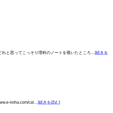
どれと思ってこっそり理科のノートを覗いたところ…
[続きを
oha.com/cal…
[続きを読む]