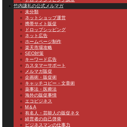
竹内謙礼の公式メルマガ
未分類
ネットショップ運営
携帯サイト販促
ドロップシッピング
ネット広告
ホームページ制作
楽天市場攻略
SEO対策
キーワード広告
カスタマーサポート
メルマガ販促
企画術・販促術
キャッチコピー・文章術
薬事法・医療法
海外の販促事情
エコビジネス
M＆A
有名人・芸能人の販促ネタ
経営者の自己啓発
ビジネスマンの仕事力