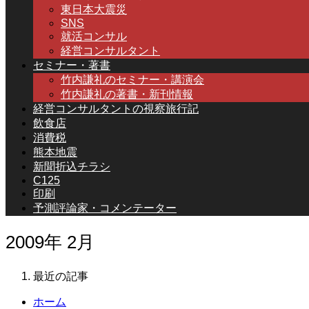
東日本大震災
SNS
就活コンサル
経営コンサルタント
セミナー・著書
竹内謙礼のセミナー・講演会
竹内謙礼の著書・新刊情報
経営コンサルタントの視察旅行記
飲食店
消費税
熊本地震
新聞折込チラシ
C125
印刷
予測評論家・コメンテーター
2009年 2月
最近の記事
ホーム