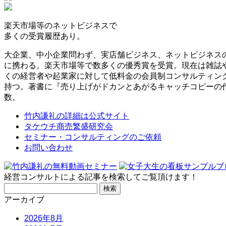
楽天市場等の
ネットビジネスで
多くの受賞履歴
あり。
大企業、中小企業問わず、実店舗ビジネス、ネットビジネス
に携わる。楽天市場等で数多くの優秀賞を受賞。現在は雑誌
くの経営者や起業家に対して低料金の会員制コンサルティン
持つ。著書に『売り上げがドカンとあがるキャッチコピーの
数。
竹内謙礼の詳細は公式サイト
タケウチ商売繁盛研究会
セミナー・コンサルティングのご依頼
お問い合わせ
経営コンサルトによる記事を検索してご覧頂けます！
検
索:
アーカイブ
2026年8月