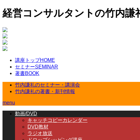
経営コンサルタントの竹内謙
講座トップ
HOME
セミナー
SEMINAR
著書
BOOK
竹内謙礼のセミナー・講演会
竹内謙礼の著書・新刊情報
menu
動画/DVD
キャッチコピーカレンダー
DVD教材
ラジオ放送
ドロップシッピング講座