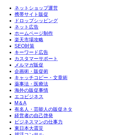
ネットショップ運営
携帯サイト販促
ドロップシッピング
ネット広告
ホームページ制作
楽天市場攻略
SEO対策
キーワード広告
カスタマーサポート
メルマガ販促
企画術・販促術
キャッチコピー・文章術
薬事法・医療法
海外の販促事情
エコビジネス
M＆A
有名人・芸能人の販促ネタ
経営者の自己啓発
ビジネスマンの仕事力
東日本大震災
就活コンサル