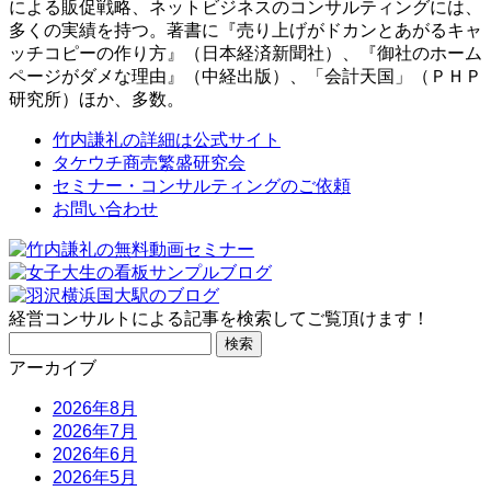
による販促戦略、ネットビジネスのコンサルティングには、
多くの実績を持つ。著書に『売り上げがドカンとあがるキャ
ッチコピーの作り方』（日本経済新聞社）、『御社のホーム
ページがダメな理由』（中経出版）、「会計天国」（ＰＨＰ
研究所）ほか、多数。
竹内謙礼の詳細は公式サイト
タケウチ商売繁盛研究会
セミナー・コンサルティングのご依頼
お問い合わせ
経営コンサルトによる記事を検索してご覧頂けます！
検
索:
アーカイブ
2026年8月
2026年7月
2026年6月
2026年5月