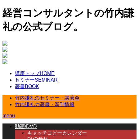
経営コンサルタントの竹内謙
礼の公式ブログ。
講座トップ
HOME
セミナー
SEMINAR
著書
BOOK
竹内謙礼のセミナー・講演会
竹内謙礼の著書・新刊情報
menu
動画/DVD
キャッチコピーカレンダー