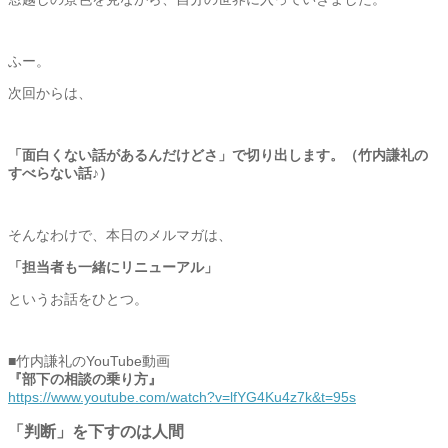
ふー。
次回からは、
「面白くない話があるんだけどさ」で切り出します。（
竹内謙礼の
すべらない話♪）
そんなわけで、本日のメルマガは、
「担当者も一緒にリニューアル」
というお話をひとつ。
■竹内謙礼のYouTube動画
『部下の相談の乗り方』
https://www.youtube.com/watch?
v=lfYG4Ku4z7k&t=95s
「判断」を下すのは人間