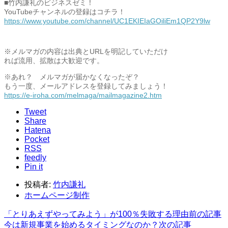
■竹内謙礼のビジネスゼミ！
YouTubeチャンネルの登録はコチラ！
https://www.youtube.com/
channel/
UC1EKIEIaGOiliEm1QP2Y9lw
※メルマガの内容は出典とURLを明記していただけ
れば流用、拡散は大歓迎です。
※あれ？ メルマガが届かなくなったぞ？
もう一度、メールアドレスを登録してみましょう！
https://e-iroha.com/melmaga/
mailmagazine2.htm
Tweet
Share
Hatena
Pocket
RSS
feedly
Pin it
投稿者:
竹内謙礼
ホームページ制作
「とりあえずやってみよう」が100％失敗する理由
前の記事
今は新規事業を始めるタイミングなのか？
次の記事