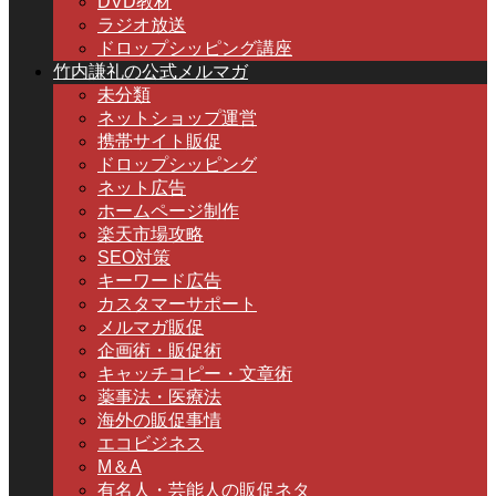
DVD教材
ラジオ放送
ドロップシッピング講座
竹内謙礼の公式メルマガ
未分類
ネットショップ運営
携帯サイト販促
ドロップシッピング
ネット広告
ホームページ制作
楽天市場攻略
SEO対策
キーワード広告
カスタマーサポート
メルマガ販促
企画術・販促術
キャッチコピー・文章術
薬事法・医療法
海外の販促事情
エコビジネス
M＆A
有名人・芸能人の販促ネタ