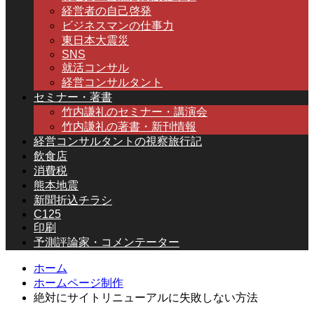
経営者の自己啓発
ビジネスマンの仕事力
東日本大震災
SNS
就活コンサル
経営コンサルタント
セミナー・著書
竹内謙礼のセミナー・講演会
竹内謙礼の著書・新刊情報
経営コンサルタントの視察旅行記
飲食店
消費税
熊本地震
新聞折込チラシ
C125
印刷
予測評論家・コメンテーター
ホーム
ホームページ制作
絶対にサイトリニューアルに失敗しない方法