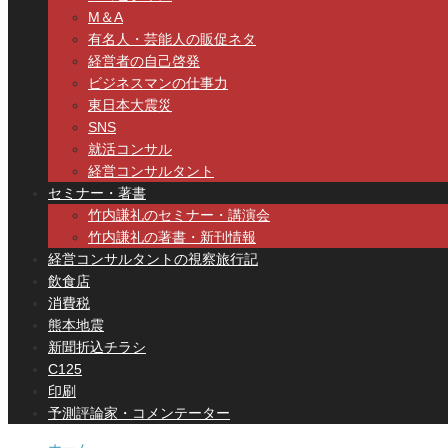
M＆A
有名人・芸能人の販促ネタ
経営者の自己啓発
ビジネスマンの仕事力
東日本大震災
SNS
就活コンサル
経営コンサルタント
セミナー・著書
竹内謙礼のセミナー・講演会
竹内謙礼の著書・新刊情報
経営コンサルタントの視察旅行記
飲食店
消費税
熊本地震
新聞折込チラシ
C125
印刷
予測評論家・コメンテーター