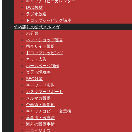
キャッチコピーカレンダー
DVD教材
ラジオ放送
ドロップシッピング講座
竹内謙礼の公式メルマガ
未分類
ネットショップ運営
携帯サイト販促
ドロップシッピング
ネット広告
ホームページ制作
楽天市場攻略
SEO対策
キーワード広告
カスタマーサポート
メルマガ販促
企画術・販促術
キャッチコピー・文章術
薬事法・医療法
海外の販促事情
エコビジネス