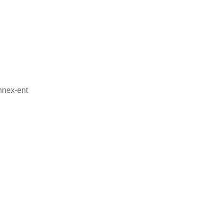
nnex-ent
、