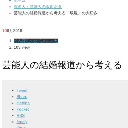
ホーム
有名人・芸能人の販促ネタ
芸能人の結婚報道から考える「環境」の大切さ
10
6月
2019
竹内謙礼の公式メルマガ
189 view
芸能人の結婚報道から考える
Tweet
Share
Hatena
Pocket
RSS
feedly
Pin it