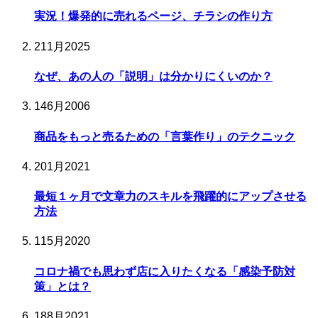
実況！爆発的に売れるページ、チラシの作り方
21
1月
2025
なぜ、あの人の「説明」は分かりにくいのか？
14
6月
2006
商品をもっと売るための「言葉作り」のテクニック
20
1月
2021
最短１ヶ月で文章力のスキルを飛躍的にアップさせる
方法
11
5月
2020
コロナ禍でも思わず店に入りたくなる「感染予防対
策」とは？
18
8月
2021