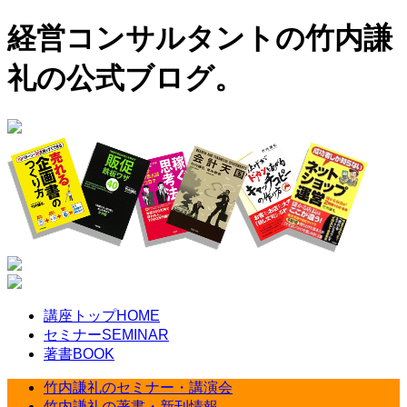
経営コンサルタントの竹内謙
礼の公式ブログ。
講座トップ
HOME
セミナー
SEMINAR
著書
BOOK
竹内謙礼のセミナー・講演会
竹内謙礼の著書・新刊情報