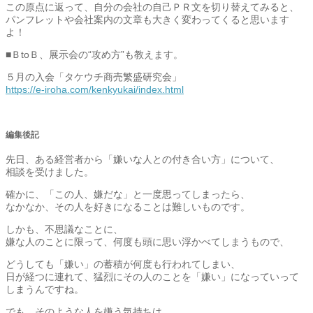
この原点に返って、自分の会社の自己ＰＲ文を切り替えてみると、
パンフレットや会社案内の文章も大きく変わってくると思います
よ！
■ＢtoＢ、展示会の“攻め方”も教えます。
５月の入会「タケウチ商売繁盛研究会」
https://e-iroha.com/kenkyukai/index.html
編集後記
先日、ある経営者から「嫌いな人との付き合い方」について、
相談を受けました。
確かに、「この人、嫌だな」と一度思ってしまったら、
なかなか、その人を好きになることは難しいものです。
しかも、不思議なことに、
嫌な人のことに限って、何度も頭に思い浮かべてしまうもので、
どうしても「嫌い」の蓄積が何度も行われてしまい、
日が経つに連れて、猛烈にその人のことを「嫌い」になっていって
しまうんですね。
でも、そのような人を嫌う気持ちは、