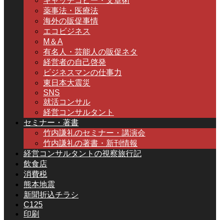
キャッチコピー・文章術
薬事法・医療法
海外の販促事情
エコビジネス
M＆A
有名人・芸能人の販促ネタ
経営者の自己啓発
ビジネスマンの仕事力
東日本大震災
SNS
就活コンサル
経営コンサルタント
セミナー・著書
竹内謙礼のセミナー・講演会
竹内謙礼の著書・新刊情報
経営コンサルタントの視察旅行記
飲食店
消費税
熊本地震
新聞折込チラシ
C125
印刷