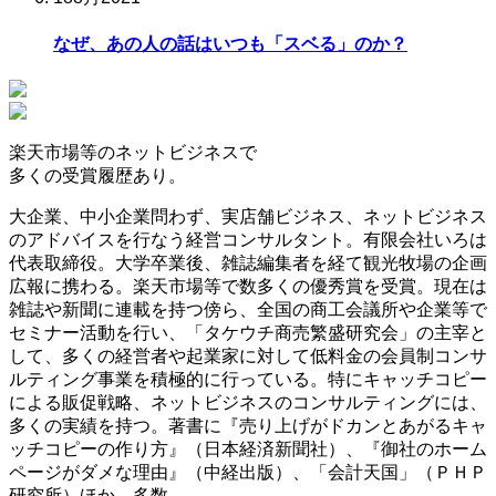
なぜ、あの人の話はいつも「スベる」のか？
楽天市場等の
ネットビジネスで
多くの受賞履歴
あり。
大企業、中小企業問わず、実店舗ビジネス、ネットビジネス
のアドバイスを行なう経営コンサルタント。有限会社いろは
代表取締役。大学卒業後、雑誌編集者を経て観光牧場の企画
広報に携わる。楽天市場等で数多くの優秀賞を受賞。現在は
雑誌や新聞に連載を持つ傍ら、全国の商工会議所や企業等で
セミナー活動を行い、「タケウチ商売繁盛研究会」の主宰と
して、多くの経営者や起業家に対して低料金の会員制コンサ
ルティング事業を積極的に行っている。特にキャッチコピー
による販促戦略、ネットビジネスのコンサルティングには、
多くの実績を持つ。著書に『売り上げがドカンとあがるキャ
ッチコピーの作り方』（日本経済新聞社）、『御社のホーム
ページがダメな理由』（中経出版）、「会計天国」（ＰＨＰ
研究所）ほか、多数。