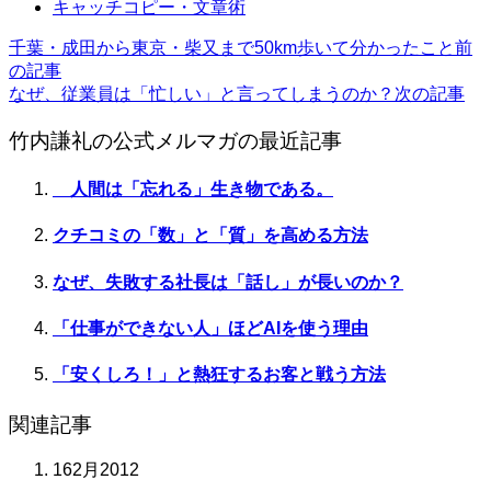
キャッチコピー・文章術
千葉・成田から東京・柴又まで50km歩いて分かったこと
前
の記事
なぜ、従業員は「忙しい」と言ってしまうのか？
次の記事
竹内謙礼の公式メルマガの最近記事
人間は「忘れる」生き物である。
クチコミの「数」と「質」を高める方法
なぜ、失敗する社長は「話し」が長いのか？
「仕事ができない人」ほどAIを使う理由
「安くしろ！」と熱狂するお客と戦う方法
関連記事
16
2月
2012