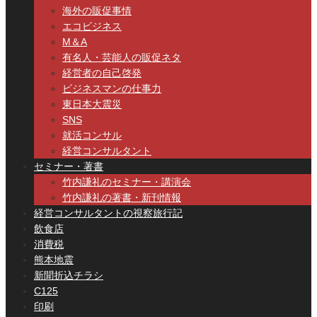
海外の販促事情
エコビジネス
M＆A
有名人・芸能人の販促ネタ
経営者の自己啓発
ビジネスマンの仕事力
東日本大震災
SNS
就活コンサル
経営コンサルタント
セミナー・著書
竹内謙礼のセミナー・講演会
竹内謙礼の著書・新刊情報
経営コンサルタントの視察旅行記
飲食店
消費税
熊本地震
新聞折込チラシ
C125
印刷