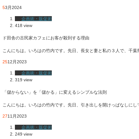
5
3月
2024
企画術・販促術
418 view
ド田舎の古民家カフェにお客が殺到する理由
こんにちは。いろはの竹内です。先日、長女と妻と私の３人で、千葉
25
12月
2023
企画術・販促術
319 view
「儲からない」を「儲かる」に変えるシンプルな法則
こんにちは。いろはの竹内です。先日、引き出しを開けっぱなしにし
27
11月
2023
企画術・販促術
249 view