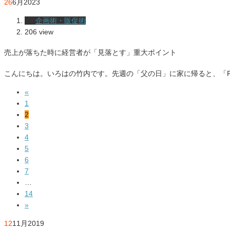
26
6月
2023
企画術・販促術
206 view
売上が落ちた時に経営者が「見落とす」重大ポイント
こんにちは。いろはの竹内です。先週の「父の日」に家に帰ると、「F
«
1
2
3
4
5
6
7
…
14
»
12
11月
2019