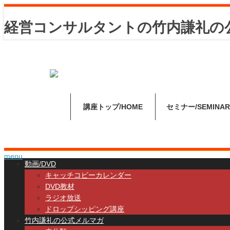
経営コンサルタントの竹内謙礼の
講座トップ
HOME
セミナー
SEMINAR
menu
動画/DVD
キャッチコピーカレンダー
DVD教材
ラジオ放送
ドロップシッピング講座
竹内謙礼の公式メルマガ