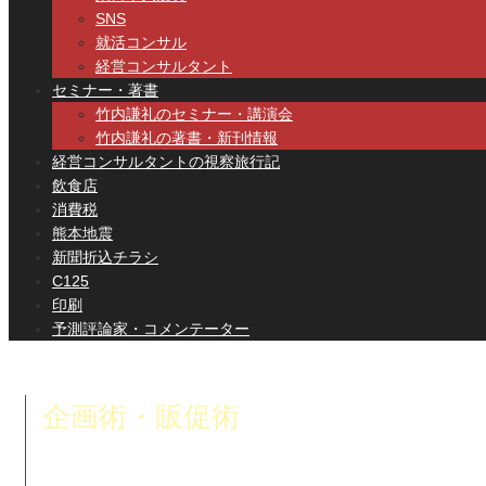
SNS
就活コンサル
経営コンサルタント
セミナー・著書
竹内謙礼のセミナー・講演会
竹内謙礼の著書・新刊情報
経営コンサルタントの視察旅行記
飲食店
消費税
熊本地震
新聞折込チラシ
C125
印刷
予測評論家・コメンテーター
企画術・販促術
企画・販促に関するコンサルティングです。ネットショップや実