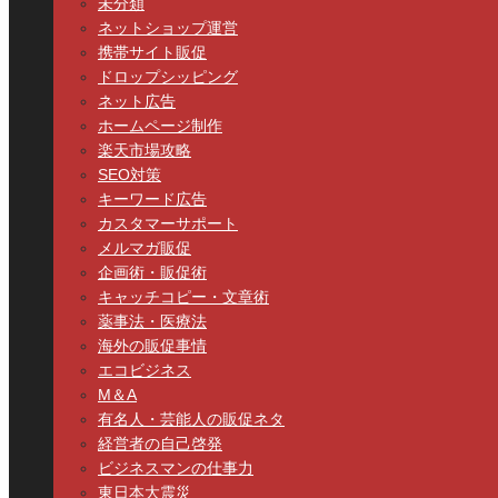
未分類
ネットショップ運営
携帯サイト販促
ドロップシッピング
ネット広告
ホームページ制作
楽天市場攻略
SEO対策
キーワード広告
カスタマーサポート
メルマガ販促
企画術・販促術
キャッチコピー・文章術
薬事法・医療法
海外の販促事情
エコビジネス
M＆A
有名人・芸能人の販促ネタ
経営者の自己啓発
ビジネスマンの仕事力
東日本大震災