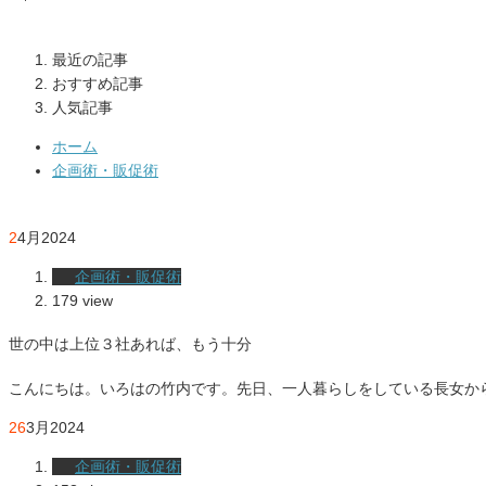
最近の記事
おすすめ記事
人気記事
ホーム
企画術・販促術
2
4月
2024
企画術・販促術
179 view
世の中は上位３社あれば、もう十分
こんにちは。いろはの竹内です。先日、一人暮らしをしている長女か
26
3月
2024
企画術・販促術