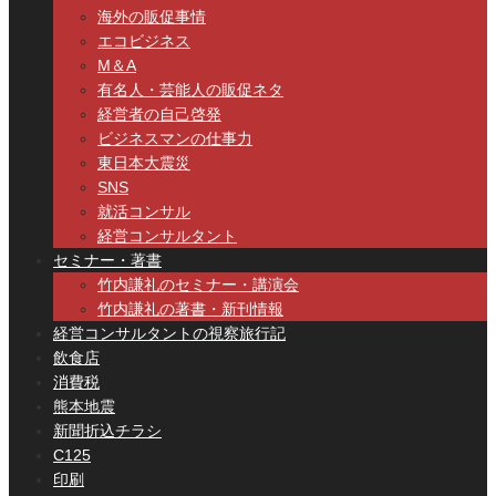
海外の販促事情
エコビジネス
M＆A
有名人・芸能人の販促ネタ
経営者の自己啓発
ビジネスマンの仕事力
東日本大震災
SNS
就活コンサル
経営コンサルタント
セミナー・著書
竹内謙礼のセミナー・講演会
竹内謙礼の著書・新刊情報
経営コンサルタントの視察旅行記
飲食店
消費税
熊本地震
新聞折込チラシ
C125
印刷