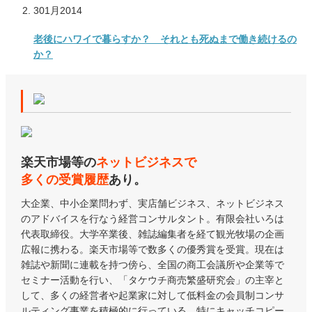
30
1月
2014
老後にハワイで暮らすか？ それとも死ぬまで働き続けるの
か？
楽天市場等の
ネットビジネスで
多くの受賞履歴
あり。
大企業、中小企業問わず、実店舗ビジネス、ネットビジネス
のアドバイスを行なう経営コンサルタント。有限会社いろは
代表取締役。大学卒業後、雑誌編集者を経て観光牧場の企画
広報に携わる。楽天市場等で数多くの優秀賞を受賞。現在は
雑誌や新聞に連載を持つ傍ら、全国の商工会議所や企業等で
セミナー活動を行い、「タケウチ商売繁盛研究会」の主宰と
して、多くの経営者や起業家に対して低料金の会員制コンサ
ルティング事業を積極的に行っている。特にキャッチコピー