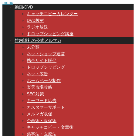
menu
動画/DVD
キャッチコピーカレンダー
DVD教材
ラジオ放送
ドロップシッピング講座
竹内謙礼の公式メルマガ
未分類
ネットショップ運営
携帯サイト販促
ドロップシッピング
ネット広告
ホームページ制作
楽天市場攻略
SEO対策
キーワード広告
カスタマーサポート
メルマガ販促
企画術・販促術
キャッチコピー・文章術
薬事法・医療法