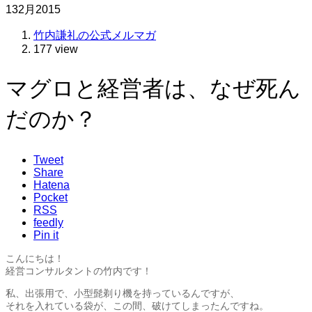
13
2月
2015
竹内謙礼の公式メルマガ
177 view
マグロと経営者は、なぜ死ん
だのか？
Tweet
Share
Hatena
Pocket
RSS
feedly
Pin it
こんにちは！
経営コンサルタントの竹内です！
私、出張用で、小型髭剃り機を持っているんですが、
それを入れている袋が、この間、破けてしまったんですね。