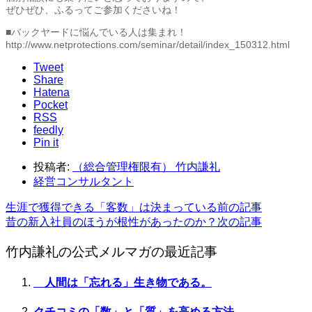
ぜひぜひ、ふるってご参加くださいね！
■バックヤードに悩んでいる人は集まれ！
http://www.netprotections.com/seminar/detail/index_150312.html
Tweet
Share
Hatena
Pocket
RSS
feedly
Pin it
投稿者:
（総合管理権限有） 竹内謙礼
経営コンサルタント
生涯で獲得できる「客数」は決まっている
前の記事
昔の新入社員のほうが根性があったのか？
次の記事
竹内謙礼の公式メルマガの最近記事
人間は「忘れる」生き物である。
クチコミの「数」と「質」を高める方法