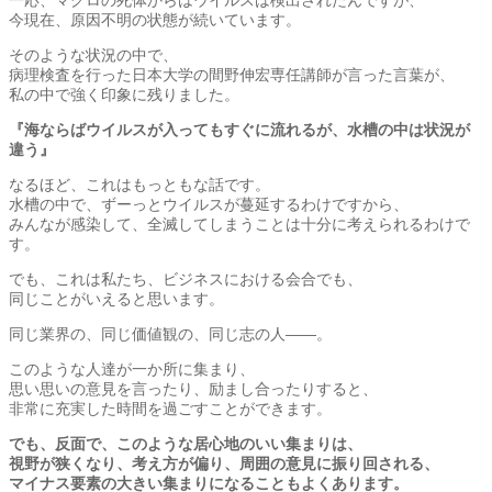
今現在、原因不明の状態が続いています。
そのような状況の中で、
病理検査を行った日本大学の間野伸宏専任講師が言った言葉が、
私の中で強く印象に残りました。
『海ならばウイルスが入ってもすぐに流れるが、水槽の中は状況が
違う』
なるほど、これはもっともな話です。
水槽の中で、ずーっとウイルスが蔓延するわけですから、
みんなが感染して、全滅してしまうことは十分に考えられるわけで
す。
でも、これは私たち、ビジネスにおける会合でも、
同じことがいえると思います。
同じ業界の、同じ価値観の、同じ志の人――。
このような人達が一か所に集まり、
思い思いの意見を言ったり、励まし合ったりすると、
非常に充実した時間を過ごすことができます。
でも、反面で、このような居心地のいい集まりは、
視野が狭くなり、考え方が偏り、周囲の意見に振り回される、
マイナス要素の大きい集まりになることもよくあります。