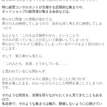
特に経営コンサルタントが主催する定期的な集まりや、
ネットショップの経営者が集まる会合などは、
明らかに間違った情報が流れても、
周りの人が納得してしまうので、自分も深く考えずに納得してしま
ったり、
なんとなく「この人は大御所だから」ということで、
その人の言っていることが正しいと勘違いしてしまったり、
明らかに“ウイルス”に感染してしまっているケースをよく目の当たり
にします。
そして、第三者から見たら、
「この人たち、全員、どうかしている……」
と思われているにも関わらず、
ほとんどの人がウイルスに感染していることに気づかず、
常軌を逸したまま、のんべんだらりとした時間を過ごしてしまうの
です。
そのような状況を、全国を回りながらたくさん見てきたこともある
ので、
私自身で、そのような集まりは極力、開催しないように心掛けてい