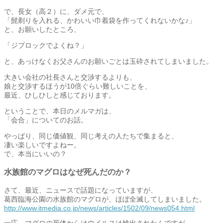
で、長女（高２）に、ダメ元で、
「髭剃りを入れる、かわいい巾着袋を作ってくれないかな♪」
と、お願いしたところ、
「ジプロックでよくね？」
と、あっけなくお父さんのお願いごとは玉砕されてしまいました。
大きい会社の社長さんと交渉するよりも、
娘と交渉するほうが10倍ぐらい難しいことを、
最近、ひしひしと感じております。
ということで、本日のメルマガは、
「会合」についてのお話。
やっぱり、同じ価値観、同じ考えの人たちで集まると、
凄い楽しいですよねー。
で、本当にいいの？
水族館のマグロはなぜ死んだのか？
さて、最近、ニュースで話題になっていますが、
葛西臨海公園の水族館のマグロが、ほぼ全滅してしまいました。
http://www.itmedia.co.jp/news/articles/1502/09/news054.html
一応、マグロの死体からはウイルスは検出されたんですが、