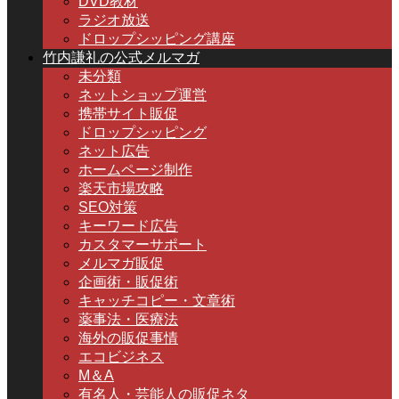
DVD教材
ラジオ放送
ドロップシッピング講座
竹内謙礼の公式メルマガ
未分類
ネットショップ運営
携帯サイト販促
ドロップシッピング
ネット広告
ホームページ制作
楽天市場攻略
SEO対策
キーワード広告
カスタマーサポート
メルマガ販促
企画術・販促術
キャッチコピー・文章術
薬事法・医療法
海外の販促事情
エコビジネス
M＆A
有名人・芸能人の販促ネタ