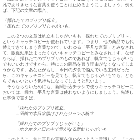
凡でありきたりな言葉を使うことは止めるようにしましょう。例え
ば、下記の文章の場合、
「採れたてのプリプリ帆立」
「採れたてのプリプリじゃがいも」
この２つの文章は帆立もじゃがいもも「採れたてのプリプリ～」
というキャッチコピーが使われています。つまり、他の商品でも代
替えできてしまう言葉なので、いわゆる「平凡な言葉」とみなされ
て、販促効果はまったくないキャッチコピーとみなされます。なぜ
ならば、採れたてのプリプリのものであれば、帆立でもじゃがいも
でもいいわけですから、特にこの商品を買う理由がなくなってしま
うからです。あなたがもし、今日の夕食で悩んでいる主婦だった
ら、このキャッチコピーを見ても、帆立でもじゃがいもでも、どち
らでもいいという気持ちになってしまうと思います。
そうならないためにも、新聞折込チラシで使うキャッチコピーに
おいては、極力、平凡な言葉は使わないようにしましょう。先述し
た事例で言えば、
「採れたのプリプリ帆立」
→函館で本日水揚げされたジャンボ帆立
「採れたてのプリプリじゃがいも」
→ホクホクと口の中で音がなる新鮮じゃがいも
このように、常に平凡な言葉を使わないように意識して、「この