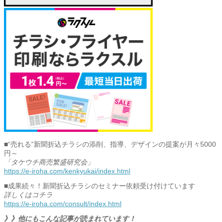
■“売れる”新聞折込チラシの添削、指導、デザインの提案が月々5000
円～
「タケウチ商売繁盛研究会」
https://e-iroha.com/kenkyukai/index.html
■成果続々！新聞折込チラシのセミナー依頼受け付けています
詳しくはコチラ
https://e-iroha.com/consult/index.html
》》他にもこんな記事が読まれています！