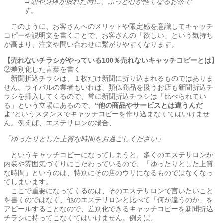
→頭や身体が疲れた時に、ふっと心が軽くなるお茶で
す。
このように、お客さんへのメリットや限定感を意識してキャッチ
コピーや説明文を書くことで、お客さんの「欲しい」という気持ち
が高まり、注文や問い合わせに繋がりやすくなります。
【売れないチラシがやっている100％売れないキャッチコピーとは】
②差別化した言葉を書く
新聞折込チラシは、１枚だけ新聞に折り込まれるものではありま
せん。ライバルの業者もいれば、類似商品を扱うお店も新聞折込チ
ラシを挿入してくるので、常に新聞折込チラシは「比べられてい
る」という立場にあるので、
“他の商品やサービスとは違うんだ
よ”
というスタンスでキャッチコピーを作り込まなくてはいけませ
ん。例えば、エステサロンの場合、
「ゆったりとした上質な時間をお過ごしください」
というキャッチコピーになってしまうと、多くのエステサロンが
内装や雰囲気づくりにこだわっているので、「ゆったりとした上質
な時間」というのは、特別にその店のウリになるものではなくなっ
てしまいます。
ここで重要になってくるのは、そのエステサロンで言いたいこと
を書くのではなく、他のエステサロンと比べて「何が違うのか」を
アピールすることなので、差別化できるキャッチコピーを新聞折込
チラシに持ってこなくてはいけません。例えば、