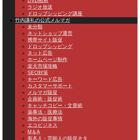
DVD教材
ラジオ放送
ドロップシッピング講座
竹内謙礼の公式メルマガ
未分類
ネットショップ運営
携帯サイト販促
ドロップシッピング
ネット広告
ホームページ制作
楽天市場攻略
SEO対策
キーワード広告
カスタマーサポート
メルマガ販促
企画術・販促術
キャッチコピー・文章術
薬事法・医療法
海外の販促事情
エコビジネス
M＆A
有名人・芸能人の販促ネタ