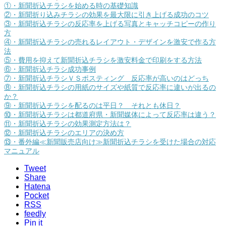
①・新聞折込チラシを始める時の基礎知識
②・新聞折り込みチラシの効果を最大限に引き上げる成功のコツ
③・新聞折込チラシの反応率を上げる写真とキャッチコピーの作り
方
④・新聞折込チラシの売れるレイアウト・デザインを激安で作る方
法
⑤・費用を抑えて新聞折込チラシを激安料金で印刷をする方法
⑥・新聞折込チラシ成功事例
⑦・新聞折込チラシＶＳポスティング 反応率が高いのはどっち
⑧・新聞折込チラシの用紙のサイズや紙質で反応率に違いが出るの
か？
⑨・新聞折込チラシを配るのは平日？ それとも休日？
⑩・新聞折込チラシは都道府県・新聞媒体によって反応率は違う？
⑪・新聞折込チラシの効果測定方法は？
⑫・新聞折込チラシのエリアの決め方
⑬・番外編≪新聞販売店向け≫新聞折込チラシを受けた場合の対応
マニュアル
Tweet
Share
Hatena
Pocket
RSS
feedly
Pin it