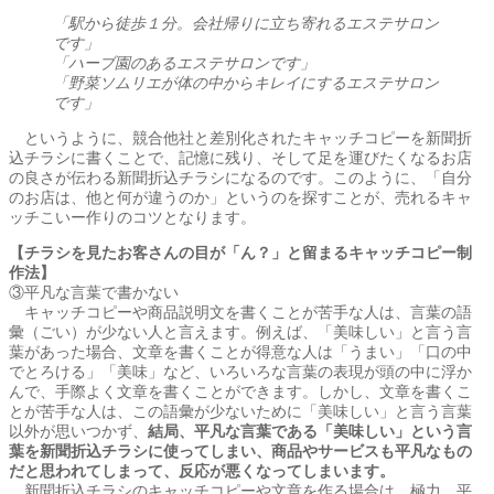
「駅から徒歩１分。会社帰りに立ち寄れるエステサロン
です」
「ハーブ園のあるエステサロンです」
「野菜ソムリエが体の中からキレイにするエステサロン
です」
というように、競合他社と差別化されたキャッチコピーを新聞折
込チラシに書くことで、記憶に残り、そして足を運びたくなるお店
の良さが伝わる新聞折込チラシになるのです。このように、「自分
のお店は、他と何が違うのか」というのを探すことが、売れるキャ
ッチこいー作りのコツとなります。
【チラシを見たお客さんの目が「ん？」と留まるキャッチコピー制
作法】
③平凡な言葉で書かない
キャッチコピーや商品説明文を書くことが苦手な人は、言葉の語
彙（ごい）が少ない人と言えます。例えば、「美味しい」と言う言
葉があった場合、文章を書くことが得意な人は「うまい」「口の中
でとろける」「美味」など、いろいろな言葉の表現が頭の中に浮か
んで、手際よく文章を書くことができます。しかし、文章を書くこ
とが苦手な人は、この語彙が少ないために「美味しい」と言う言葉
以外が思いつかず、
結局、平凡な言葉である「美味しい」という言
葉を新聞折込チラシに使ってしまい、商品やサービスも平凡なもの
だと思われてしまって、反応が悪くなってしまいます。
新聞折込チラシのキャッチコピーや文章を作る場合は、極力、平