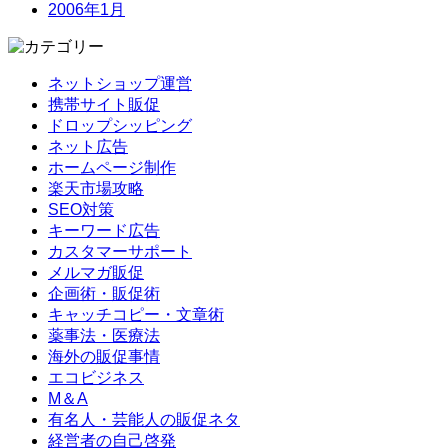
2006年1月
ネットショップ運営
携帯サイト販促
ドロップシッピング
ネット広告
ホームページ制作
楽天市場攻略
SEO対策
キーワード広告
カスタマーサポート
メルマガ販促
企画術・販促術
キャッチコピー・文章術
薬事法・医療法
海外の販促事情
エコビジネス
M＆A
有名人・芸能人の販促ネタ
経営者の自己啓発