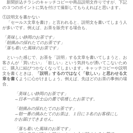
新聞折込チラシのキャッチコピーや商品説明文作りですが、下記
の３つのポイントに気を付けて撮影してもらえればと思います。
①説明文を書かない
「セールス文章を書け」と言われると、説明文を書いてしまう人
が多いです。例えば、お茶を販売する場合も、
「美味しい静岡のお茶です」
「朝摘みの採れたてのお茶です」
「落ち着いた風味のお茶です」
といった感じで、お茶を「説明」する文章を書いてしまうと、お
客さんが「買いたい」「欲しい」という気持ちが湧いてこないため
に、購入に結びつかなくなってしまいます。キャッチコピーや説明
文を書くときは、
「説明」するのではなく「欲しい」と思わせる文
章を書く
ように心がけましょう。例えば、先ほどのお茶の事例の場
合、
「美味しい静岡のお茶です」
→日本一の富士山の麓で収穫したお茶です。
「朝摘みの採れたてのお茶です」
→朝一番の摘みたてのお茶は、１日に３名のお客様にし
かお届けできません。
「落ち着いた風味のお茶です」