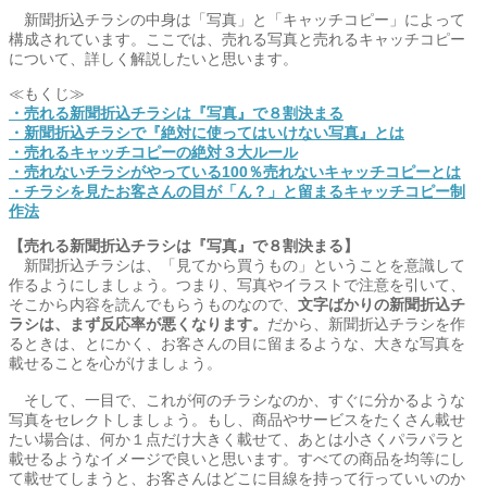
新聞折込チラシの中身は「写真」と「キャッチコピー」によって
構成されています。ここでは、売れる写真と売れるキャッチコピー
について、詳しく解説したいと思います。
≪もくじ≫
・売れる新聞折込チラシは『写真』で８割決まる
・新聞折込チラシで『絶対に使ってはいけない写真』とは
・売れるキャッチコピーの絶対３大ルール
・売れないチラシがやっている100％売れないキャッチコピーとは
・チラシを見たお客さんの目が「ん？」と留まるキャッチコピー制
作法
【売れる新聞折込チラシは『写真』で８割決まる】
新聞折込チラシは、「見てから買うもの」ということを意識して
作るようにしましょう。つまり、写真やイラストで注意を引いて、
そこから内容を読んでもらうものなので、
文字ばかりの新聞折込チ
ラシは、まず反応率が悪くなります。
だから、新聞折込チラシを作
るときは、とにかく、お客さんの目に留まるような、大きな写真を
載せることを心がけましょう。
そして、一目で、これが何のチラシなのか、すぐに分かるような
写真をセレクトしましょう。もし、商品やサービスをたくさん載せ
たい場合は、何か１点だけ大きく載せて、あとは小さくパラパラと
載せるようなイメージで良いと思います。すべての商品を均等にし
て載せてしまうと、お客さんはどこに目線を持って行っていいのか