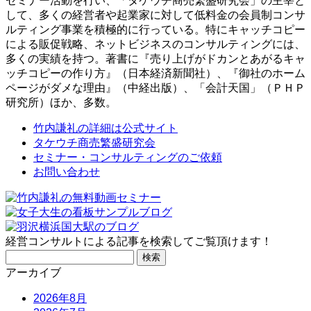
セミナー活動を行い、「タケウチ商売繁盛研究会」の主宰と
して、多くの経営者や起業家に対して低料金の会員制コンサ
ルティング事業を積極的に行っている。特にキャッチコピー
による販促戦略、ネットビジネスのコンサルティングには、
多くの実績を持つ。著書に『売り上げがドカンとあがるキャ
ッチコピーの作り方』（日本経済新聞社）、『御社のホーム
ページがダメな理由』（中経出版）、「会計天国」（ＰＨＰ
研究所）ほか、多数。
竹内謙礼の詳細は公式サイト
タケウチ商売繁盛研究会
セミナー・コンサルティングのご依頼
お問い合わせ
経営コンサルトによる記事を検索してご覧頂けます！
検
索:
アーカイブ
2026年8月