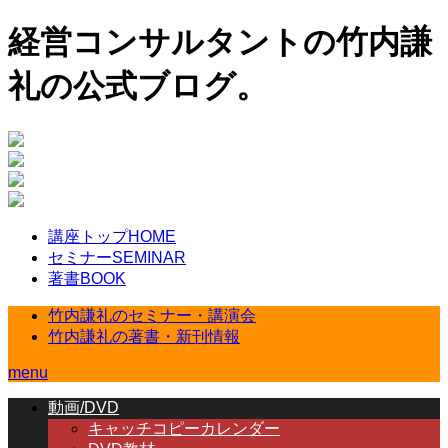
経営コンサルタントの竹内謙
礼の公式ブログ。
講座トップ
HOME
セミナー
SEMINAR
著書
BOOK
竹内謙礼のセミナー・講演会
竹内謙礼の著書・新刊情報
menu
動画/DVD
キャッチコピーカレンダー