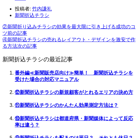
投稿者:
竹内謙礼
新聞折込チラシ
②新聞折り込みチラシの効果を最大限に引き上げる成功のコ
ツ
前の記事
④新聞折込チラシの売れるレイアウト・デザインを激安で作
る方法
次の記事
新聞折込チラシの最近記事
番外編≪新聞販売店向け≫簡単！ 新聞折込チラシを
受けた場合の対応マニュアル
⑫新聞折込チラシの新規顧客がとれるエリアの決め方
⑪新聞折込チラシのかんたん効果測定方法は？
⑩新聞折込チラシは都道府県・新聞媒体によって反応
率は違う？
⑨新聞折込チラシを配るのは平日？ それとも休日？