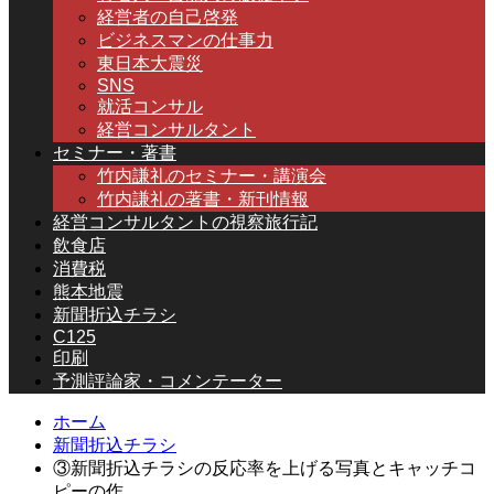
経営者の自己啓発
ビジネスマンの仕事力
東日本大震災
SNS
就活コンサル
経営コンサルタント
セミナー・著書
竹内謙礼のセミナー・講演会
竹内謙礼の著書・新刊情報
経営コンサルタントの視察旅行記
飲食店
消費税
熊本地震
新聞折込チラシ
C125
印刷
予測評論家・コメンテーター
ホーム
新聞折込チラシ
③新聞折込チラシの反応率を上げる写真とキャッチコ
ピーの作…