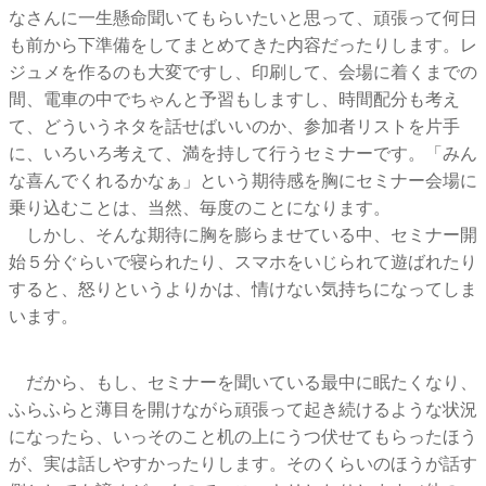
なさんに一生懸命聞いてもらいたいと思って、頑張って何日
も前から下準備をしてまとめてきた内容だったりします。レ
ジュメを作るのも大変ですし、印刷して、会場に着くまでの
間、電車の中でちゃんと予習もしますし、時間配分も考え
て、どういうネタを話せばいいのか、参加者リストを片手
に、いろいろ考えて、満を持して行うセミナーです。「みん
な喜んでくれるかなぁ」という期待感を胸にセミナー会場に
乗り込むことは、当然、毎度のことになります。
しかし、そんな期待に胸を膨らませている中、セミナー開
始５分ぐらいで寝られたり、スマホをいじられて遊ばれたり
すると、怒りというよりかは、情けない気持ちになってしま
います。
だから、もし、セミナーを聞いている最中に眠たくなり、
ふらふらと薄目を開けながら頑張って起き続けるような状況
になったら、いっそのこと机の上にうつ伏せてもらったほう
が、実は話しやすかったりします。そのくらいのほうが話す