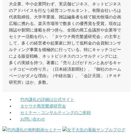
大企業、中小企業問わず、実店舗ビジネス、ネットビジネス
のアドバイスを行なう経営コンサルタント。有限会社いろは
代表取締役。大学卒業後、雑誌編集者を経て観光牧場の企画
広報に携わる。楽天市場等で数多くの優秀賞を受賞。現在は
雑誌や新聞に連載を持つ傍ら、全国の商工会議所や企業等で
セミナー活動を行い、「タケウチ商売繁盛研究会」の主宰と
して、多くの経営者や起業家に対して低料金の会員制コンサ
ルティング事業を積極的に行っている。特にキャッチコピー
による販促戦略、ネットビジネスのコンサルティングには、
多くの実績を持つ。著書に『売り上げがドカンとあがるキャ
ッチコピーの作り方』（日本経済新聞社）、『御社のホーム
ページがダメな理由』（中経出版）、「会計天国」（ＰＨＰ
研究所）ほか、多数。
竹内謙礼の詳細は公式サイト
タケウチ商売繁盛研究会
セミナー・コンサルティングのご依頼
お問い合わせ