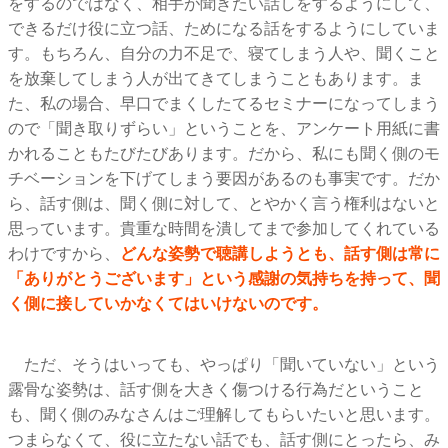
をするのではなく、相手が聞きたい話しをするようにして、
できるだけ役に立つ話、ためになる話をするようにしていま
す。もちろん、自分の力不足で、寝てしまう人や、聞くこと
を放棄してしまう人が出てきてしまうこともあります。ま
た、私の場合、早口でまくしたてるセミナーになってしまう
ので「聞き取りずらい」ということを、アンケート用紙に書
かれることもたびたびあります。だから、私にも聞く側のモ
チベーションを下げてしまう要因があるのも事実です。だか
ら、話す側は、聞く側に対して、とやかく言う権利はないと
思っています。貴重な時間を潰してまで参加してくれている
わけですから、
どんな姿勢で聴講しようとも、話す側は常に
「ありがとうございます」という感謝の気持ちを持って、聞
く側に接していかなくてはいけないのです。
ただ、そうはいっても、やっぱり「聞いていない」という
露骨な姿勢は、話す側を大きく傷つける行為だということ
も、聞く側のみなさんはご理解してもらいたいと思います。
つまらなくて、役に立たない話でも、話す側にとったら、み