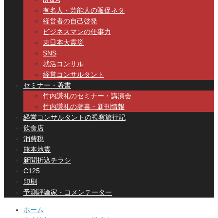
有名人・芸能人の販促ネタ
経営者の自己啓発
ビジネスマンの仕事力
東日本大震災
SNS
就活コンサル
経営コンサルタント
セミナー・著書
竹内謙礼のセミナー・講演会
竹内謙礼の著書・新刊情報
経営コンサルタントの視察旅行記
飲食店
消費税
熊本地震
新聞折込チラシ
C125
印刷
予測評論家・コメンテーター
ホーム