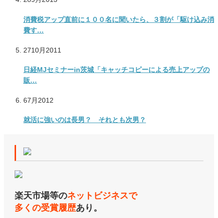
消費税アップ直前に１００名に聞いたら、３割が「駆け込み消
費す…
27
10月
2011
日経MJセミナーin茨城「キャッチコピーによる売上アップの
販…
6
7月
2012
就活に強いのは長男？ それとも次男？
楽天市場等の
ネットビジネスで
多くの受賞履歴
あり。