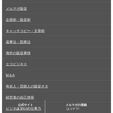
メルマガ販促
企画術・販促術
キャッチコピー・文章術
薬事法・医療法
海外の販促事情
エコビジネス
M＆A
有名人・芸能人の販促ネタ
経営者の自己啓発
公式サイト
メルマガの登録
ビジネスマンの仕事力
はコチラ!
はコチラ!