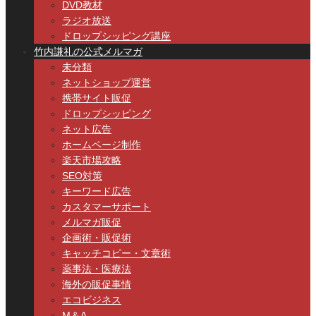
DVD教材
ラジオ放送
ドロップシッピング講座
竹内謙礼の公式メルマガ
未分類
ネットショップ運営
携帯サイト販促
ドロップシッピング
ネット広告
ホームページ制作
楽天市場攻略
SEO対策
キーワード広告
カスタマーサポート
メルマガ販促
企画術・販促術
キャッチコピー・文章術
薬事法・医療法
海外の販促事情
エコビジネス
M＆A