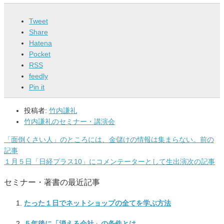
Tweet
Share
Hatena
Pocket
RSS
feedly
Pin it
投稿者:
竹内謙礼
竹内謙礼のセミナー・講演会
「面倒くさい人」のところには、金儲けの情報は集まらない。
前の
記事
１月５日「日経プラス10」にコメンテーターとして生出演
次の記事
セミナー・著書の最近記事
たった１日でネットショップの全てを学ぶ方法
５年後に「消える会社」の条件とは