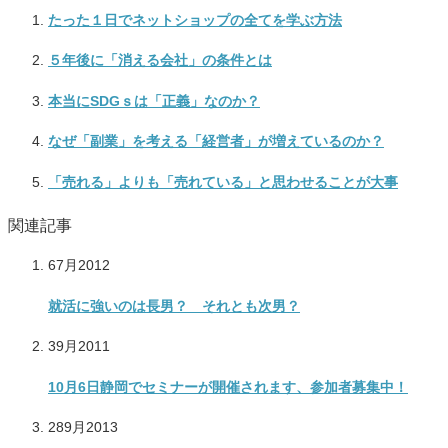
たった１日でネットショップの全てを学ぶ方法
５年後に「消える会社」の条件とは
本当にSDGｓは「正義」なのか？
なぜ「副業」を考える「経営者」が増えているのか？
「売れる」よりも「売れている」と思わせることが大事
関連記事
6
7月
2012
就活に強いのは長男？ それとも次男？
3
9月
2011
10月6日静岡でセミナーが開催されます、参加者募集中！
28
9月
2013