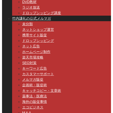
DVD教材
ラジオ放送
ドロップシッピング講座
竹内謙礼の公式メルマガ
未分類
ネットショップ運営
携帯サイト販促
ドロップシッピング
ネット広告
ホームページ制作
楽天市場攻略
SEO対策
キーワード広告
カスタマーサポート
メルマガ販促
企画術・販促術
キャッチコピー・文章術
薬事法・医療法
海外の販促事情
エコビジネス
M＆A