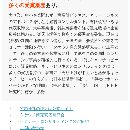
多くの受賞履歴
あり。
大企業、中小企業問わず、実店舗ビジネス、ネットビジネス
のアドバイスを行なう経営コンサルタント。有限会社いろは
代表取締役。大学卒業後、雑誌編集者を経て観光牧場の企画
広報に携わる。楽天市場等で数多くの優秀賞を受賞。現在は
雑誌や新聞に連載を持つ傍ら、全国の商工会議所や企業等で
セミナー活動を行い、「タケウチ商売繁盛研究会」の主宰と
して、多くの経営者や起業家に対して低料金の会員制コンサ
ルティング事業を積極的に行っている。特にキャッチコピー
による販促戦略、ネットビジネスのコンサルティングには、
多くの実績を持つ。著書に『売り上げがドカンとあがるキャ
ッチコピーの作り方』（日本経済新聞社）、『御社のホーム
ページがダメな理由』（中経出版）、「会計天国」（ＰＨＰ
研究所）ほか、多数。
竹内謙礼の詳細は公式サイト
タケウチ商売繁盛研究会
セミナー・コンサルティングのご依頼
お問い合わせ