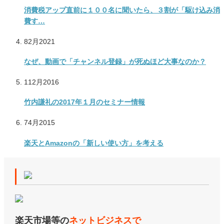
消費税アップ直前に１００名に聞いたら、３割が「駆け込み消
費す…
8
2月
2021
なぜ、動画で「チャンネル登録」が死ぬほど大事なのか？
1
12月
2016
竹内謙礼の2017年１月のセミナー情報
7
4月
2015
楽天とAmazonの「新しい使い方」を考える
楽天市場等の
ネットビジネスで