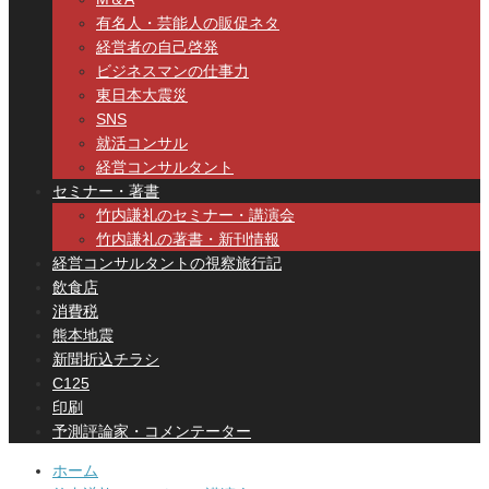
有名人・芸能人の販促ネタ
経営者の自己啓発
ビジネスマンの仕事力
東日本大震災
SNS
就活コンサル
経営コンサルタント
セミナー・著書
竹内謙礼のセミナー・講演会
竹内謙礼の著書・新刊情報
経営コンサルタントの視察旅行記
飲食店
消費税
熊本地震
新聞折込チラシ
C125
印刷
予測評論家・コメンテーター
ホーム