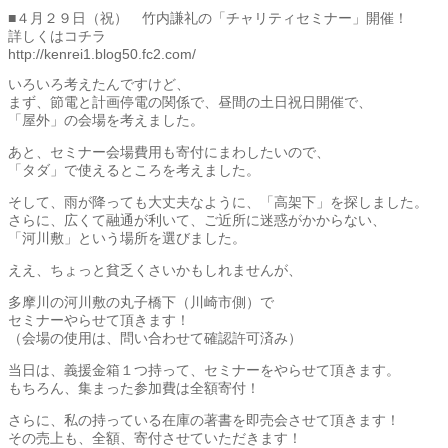
■４月２９日（祝） 竹内謙礼の「チャリティセミナー」開催！
詳しくはコチラ
http://kenrei1.blog50.fc2.com/
いろいろ考えたんですけど、
まず、節電と計画停電の関係で、昼間の土日祝日開催で、
「屋外」の会場を考えました。
あと、セミナー会場費用も寄付にまわしたいので、
「タダ」で使えるところを考えました。
そして、雨が降っても大丈夫なように、「高架下」を探しました。
さらに、広くて融通が利いて、ご近所に迷惑がかからない、
「河川敷」という場所を選びました。
ええ、ちょっと貧乏くさいかもしれませんが、
多摩川の河川敷の丸子橋下（川崎市側）で
セミナーやらせて頂きます！
（会場の使用は、問い合わせて確認許可済み）
当日は、義援金箱１つ持って、セミナーをやらせて頂きます。
もちろん、集まった参加費は全額寄付！
さらに、私の持っている在庫の著書を即売会させて頂きます！
その売上も、全額、寄付させていただきます！