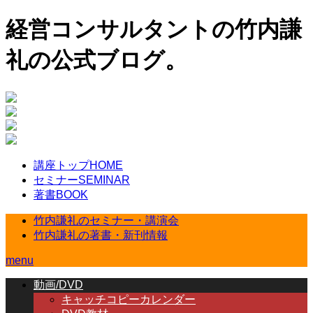
経営コンサルタントの竹内謙
礼の公式ブログ。
講座トップ
HOME
セミナー
SEMINAR
著書
BOOK
竹内謙礼のセミナー・講演会
竹内謙礼の著書・新刊情報
menu
動画/DVD
キャッチコピーカレンダー