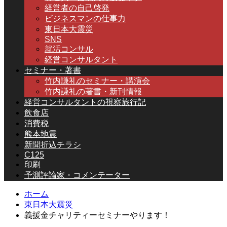
経営者の自己啓発
ビジネスマンの仕事力
東日本大震災
SNS
就活コンサル
経営コンサルタント
セミナー・著書
竹内謙礼のセミナー・講演会
竹内謙礼の著書・新刊情報
経営コンサルタントの視察旅行記
飲食店
消費税
熊本地震
新聞折込チラシ
C125
印刷
予測評論家・コメンテーター
ホーム
東日本大震災
義援金チャリティーセミナーやります！