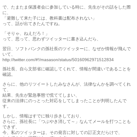
で、たまたま保護者会に参加している時に、先生がその話をした際
に、
「避難して来た子には、教科書は配布されない」
って、話が出てきたんですね。
「そりゃ、ねえだろ！」
って、思って、思わずツイッターに書き込んだら、
翌日、ソフトバンクの孫社長のツイッターに、なぜか情報が飛んで
いて、
http://twitter.com/#!/masason/status/50160962971512834
孫社長、自ら文部省に確認してくれて、情報が間違いであることを
確認。
さらに、他のリツイートしたみなさんが、法律なんかを調べてくれ
て、
結果、先生が緊急事態で慌ててしまい、
従来の法律にのっとった対応をしてしまったことが判明したんで
す。
しかし、情報はすでに独り歩きしており、
さらに、孫社長に「つぶやき消して～」なんてメールを打つことも
できず、
今、私のツイッターは、その発言に対しての訂正文だらけで、