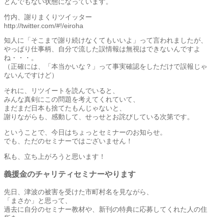
とんでもない状態になっています。
竹内、謝りまくりツイッター
http://twitter.com/#!/eiroha
知人に「そこまで謝り続けなくてもいいよ」って言われましたが、
やっぱり仕事柄、自分で流した誤情報は無視はできないんですよ
ね・・・。
（正確には、「本当かいな？」って事実確認をしただけで誤報じゃ
ないんですけど）
それに、リツイートを読んでいると、
みんな真剣にこの問題を考えてくれていて、
まだまだ日本も捨てたもんじゃないと、
謝りながらも、感動して、せっせとお詫びしている次第です。
ということで、今日はちょっとセミナーのお知らせ。
でも、ただのセミナーではございません！
私も、立ち上がろうと思います！
義援金のチャリティセミナーやります
先日、津波の被害を受けた市町村名を見ながら、
「まさか」と思って、
過去に自分のセミナー教材や、新刊の特典に応募してくれた人の住