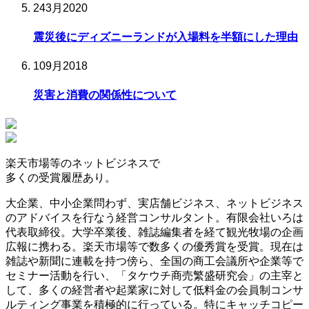
24
3月
2020
震災後にディズニーランドが入場料を半額にした理由
10
9月
2018
災害と消費の関係性について
楽天市場等の
ネットビジネスで
多くの受賞履歴
あり。
大企業、中小企業問わず、実店舗ビジネス、ネットビジネス
のアドバイスを行なう経営コンサルタント。有限会社いろは
代表取締役。大学卒業後、雑誌編集者を経て観光牧場の企画
広報に携わる。楽天市場等で数多くの優秀賞を受賞。現在は
雑誌や新聞に連載を持つ傍ら、全国の商工会議所や企業等で
セミナー活動を行い、「タケウチ商売繁盛研究会」の主宰と
して、多くの経営者や起業家に対して低料金の会員制コンサ
ルティング事業を積極的に行っている。特にキャッチコピー