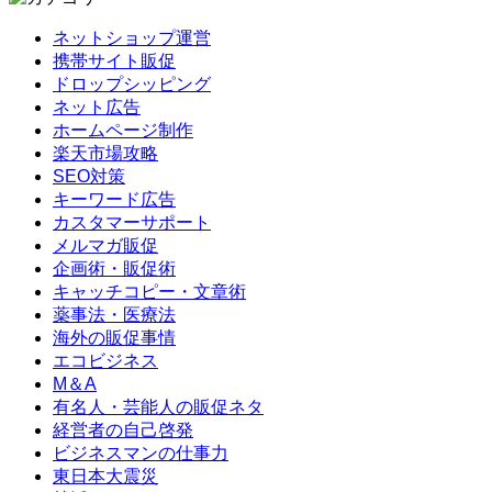
ネットショップ運営
携帯サイト販促
ドロップシッピング
ネット広告
ホームページ制作
楽天市場攻略
SEO対策
キーワード広告
カスタマーサポート
メルマガ販促
企画術・販促術
キャッチコピー・文章術
薬事法・医療法
海外の販促事情
エコビジネス
M＆A
有名人・芸能人の販促ネタ
経営者の自己啓発
ビジネスマンの仕事力
東日本大震災