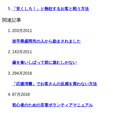
「安くしろ！」と熱狂するお客と戦う方法
関連記事
20
3月
2011
岩手県盛岡市の人から励まされました
14
3月
2011
歯を食いしばって前に進むしかない
29
4月
2016
「応援消費」でお客さんの反感を買わない方法
8
7月
2018
初心者のための災害ボランティアマニュアル