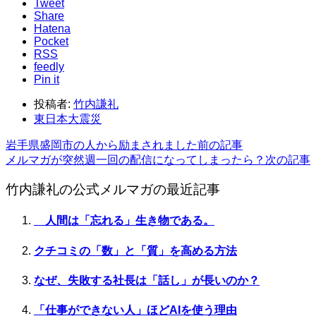
Tweet
Share
Hatena
Pocket
RSS
feedly
Pin it
投稿者:
竹内謙礼
東日本大震災
岩手県盛岡市の人から励まされました
前の記事
メルマガが突然週一回の配信になってしまったら？
次の記事
竹内謙礼の公式メルマガの最近記事
人間は「忘れる」生き物である。
クチコミの「数」と「質」を高める方法
なぜ、失敗する社長は「話し」が長いのか？
「仕事ができない人」ほどAIを使う理由