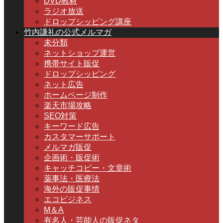
DVD教材
ラジオ放送
ドロップシッピング講座
竹内謙礼の公式メルマガ
未分類
ネットショップ運営
携帯サイト販促
ドロップシッピング
ネット広告
ホームページ制作
楽天市場攻略
SEO対策
キーワード広告
カスタマーサポート
メルマガ販促
企画術・販促術
キャッチコピー・文章術
薬事法・医療法
海外の販促事情
エコビジネス
M＆A
有名人・芸能人の販促ネタ