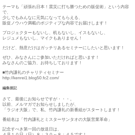
テーマも「頑張れ日本！震災に打ち勝つための販促術」という内容
で、
少しでもみんなに元気になってもらえる、
販促ノウハウ満載のポジティブな内容でお届けします！
プロジェクターもないし、机もないし、イスもないし、
レジュメもないし、マイクもありません！
だけど、熱意だけはガッチリあるセミナーにしたいと思います！
ぜひ、みなさんにご参加いただければと思います！
みなさんのご協力、お待ちしております！
■竹内謙礼のチャリティセミナー
http://kenrei1.blog50.fc2.com/
編集後記
さて、最後にお知らせですが・・・。
以前、メルマガでお知らせしましたが、
「ラジオ大阪」で、私、竹内謙礼の新番組がスタートします！
番組名は「竹内謙礼とミスターサンタオの大阪営業革命」
記念すべき第一回の放送日は、
４月１０日（日）８：３０～８：４５です！