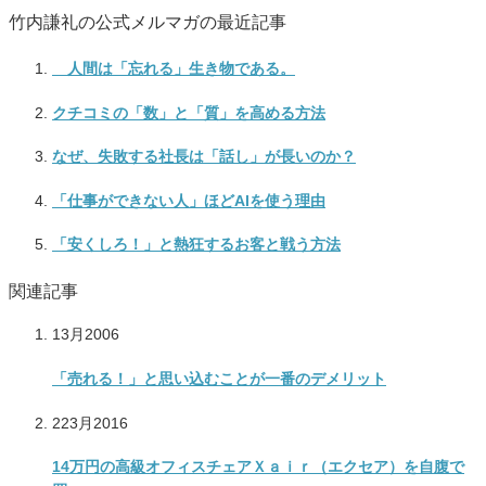
竹内謙礼の公式メルマガの最近記事
人間は「忘れる」生き物である。
クチコミの「数」と「質」を高める方法
なぜ、失敗する社長は「話し」が長いのか？
「仕事ができない人」ほどAIを使う理由
「安くしろ！」と熱狂するお客と戦う方法
関連記事
1
3月
2006
「売れる！」と思い込むことが一番のデメリット
22
3月
2016
14万円の高級オフィスチェアＸａｉｒ（エクセア）を自腹で