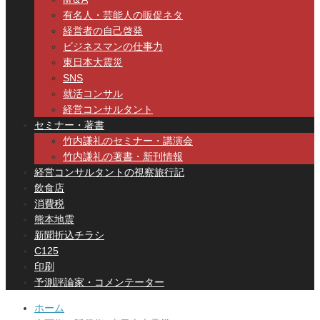
有名人・芸能人の販促ネタ
経営者の自己啓発
ビジネスマンの仕事力
東日本大震災
SNS
就活コンサル
経営コンサルタント
セミナー・著書
竹内謙礼のセミナー・講演会
竹内謙礼の著書・新刊情報
経営コンサルタントの視察旅行記
飲食店
消費税
熊本地震
新聞折込チラシ
C125
印刷
予測評論家・コメンテーター
ホーム