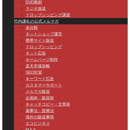
DVD教材
ラジオ放送
ドロップシッピング講座
竹内謙礼の公式メルマガ
未分類
ネットショップ運営
携帯サイト販促
ドロップシッピング
ネット広告
ホームページ制作
楽天市場攻略
SEO対策
キーワード広告
カスタマーサポート
メルマガ販促
企画術・販促術
キャッチコピー・文章術
薬事法・医療法
海外の販促事情
エコビジネス
M＆A