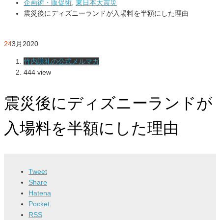
企画術・販促術,
東日本大震災
震災後にディズニーランドが入場料を半額にした理由
24
3月
2020
竹内謙礼の公式メルマガ
444 view
震災後にディズニーランドが
入場料を半額にした理由
Tweet
Share
Hatena
Pocket
RSS