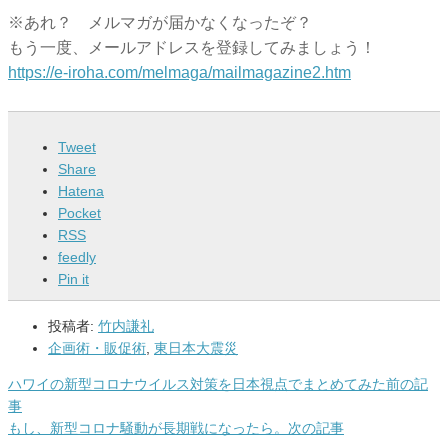
※あれ？ メルマガが届かなくなったぞ？
もう一度、メールアドレスを登録してみましょう！
https://e-iroha.com/melmaga/
mailmagazine2.htm
Tweet
Share
Hatena
Pocket
RSS
feedly
Pin it
投稿者:
竹内謙礼
企画術・販促術
,
東日本大震災
ハワイの新型コロナウイルス対策を日本視点でまとめてみた
前の記
事
もし、新型コロナ騒動が長期戦になったら。
次の記事