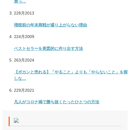
買っ…
22
8月
2013
増税前の年末商戦が盛り上がらない理由
22
4月
2009
ベストセラーを意図的に作り出す方法
26
3月
2024
【ボカンと売れる】「やること」よりも「やらないこと」を探
しな…
22
9月
2021
凡人がコロナ禍で勝ち抜くたったひとつの方法