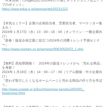
『年末恒例！
竹内謙礼氏の2024年の予測とネットショップ売上アッ
プのポイ
ント』
https://www.tokai-e.jp/
seminar/tek20231222
【本気セミナー】企業の企画担当者、営業担当者、
マーケッター集
まれ！
2024年１月17日（水）13：00～16：00（
オンライン・一般企業向
け）
『新春！
販促企画立案に役立つ2024年の消費トレンド予測セミナ
ー』
https://www.marken.co.jp/
seminar/0063052023_1.php
【無料】高知県開催！ 2024年の販促トレンドから「売れる商品」
を考察！
2024年１月18日（木）14：00～17：00（
リアル開催・中小企業向
け）
『
思わず取引したくなるホームページと売れる商品の作り方を学ぼ
う
』
http://www.cciweb.or.jp/kochi/
seminar-kenshu/202401_
hpseminar.html