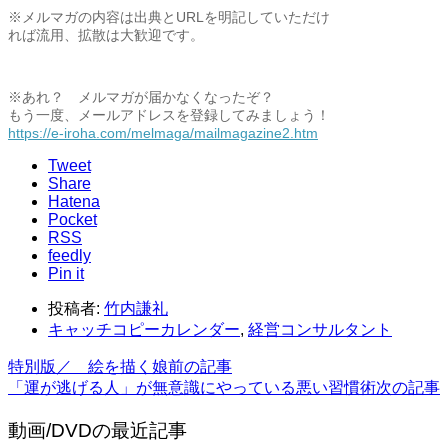
※メルマガの内容は出典とURLを明記していただけ
れば流用、拡散は大歓迎です。
※あれ？ メルマガが届かなくなったぞ？
もう一度、メールアドレスを登録してみましょう！
https://e-iroha.com/melmaga/
mailmagazine2.htm
Tweet
Share
Hatena
Pocket
RSS
feedly
Pin it
投稿者:
竹内謙礼
キャッチコピーカレンダー
,
経営コンサルタント
特別版／ 絵を描く娘
前の記事
「運が逃げる人」が無意識にやっている悪い習慣術
次の記事
動画/DVDの最近記事