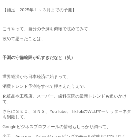
【補足 2025年１～３月までの予測】
こうやって、自分の予測を俯瞰で眺めてみて、
改めて思ったことは、
予測の守備範囲が広すぎだなと（笑）
世界経済から日本経済に始まって、
消費トレンド予測をすべて押さえたうえで、
化粧品や工務店、スーパー、
歯科医院の最新トレンドも追いかけ
て、
さらにＳＥＯ、ＳＮＳ、YouTube、
TikTokのWEBマーケッターネタ
も網羅して、
Googleビジネスプロフィールの情報もしっかり調べて、
楽天、Amazon、Yahoo!
ショッピングのモール攻略だけではなく、