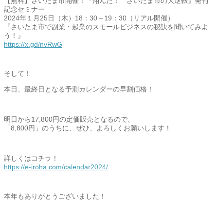
【無料】さいたま市開催！『翔んだ！ さいたま市の大逆転』発刊
記念セミナー
2024年１月25日（木）18：30～19：30（
リアル開催）
『さいたま市で副業・
起業のスモールビジネスの秘訣を聞いてみよ
う！』
https://x.gd/nvRwG
そして！
本日、最終日となる予測カレンダーの早割価格！
明日から17,800円の定価販売となるので、
「8,800円」のうちに、ぜひ、よろしくお願いします！
詳しくはコチラ！
https://e-iroha.com/
calendar2024/
本年もありがとうございました！