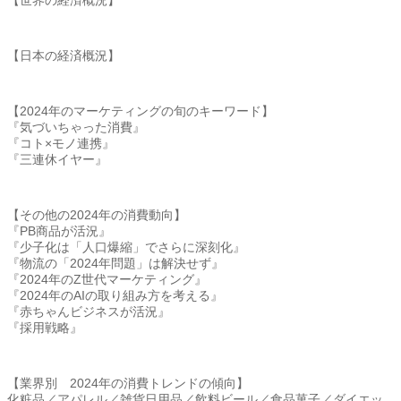
【日本の経済概況】
【2024年のマーケティングの旬のキーワード】
『気づいちゃった消費』
『コト×モノ連携』
『三連休イヤー』
【その他の2024年の消費動向】
『PB商品が活況』
『少子化は「人口爆縮」でさらに深刻化』
『物流の「2024年問題」は解決せず』
『2024年のZ世代マーケティング』
『2024年のAIの取り組み方を考える』
『赤ちゃんビジネスが活況』
『採用戦略』
【業界別 2024年の消費トレンドの傾向】
化粧品／アパレル／雑貨日用品／飲料ビール／食品菓子／
ダイエッ