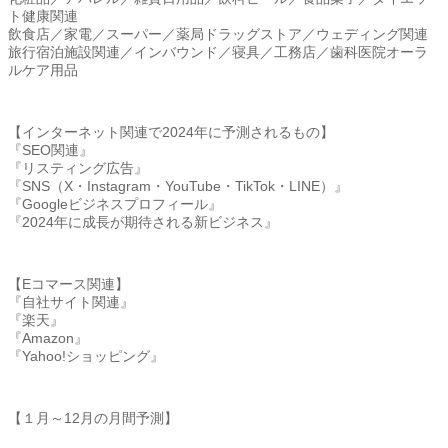
ト健康関連
飲食店／家電／スーパー／薬局ドラッグストア／ウェディング関連
旅行宿泊施設関連／インバウンド／寝具／工務店／
歯科医院オーラ
ルケア用品
【インターネット関連で2024年に予測されるもの】
『SEO関連』
『リスティング広告』
『SNS（X・Instagram・YouTube・
TikTok・LINE）』
『Googleビジネスプロフィール』
『2024年に成長が期待される新ビジネス』
【Eコマース関連】
『自社サイト関連』
『楽天』
『Amazon』
『Yahoo!ショッピング』
【１月～12月の月間予測】