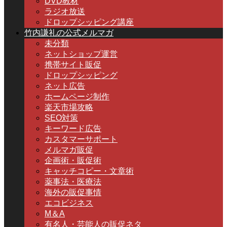
DVD教材
ラジオ放送
ドロップシッピング講座
竹内謙礼の公式メルマガ
未分類
ネットショップ運営
携帯サイト販促
ドロップシッピング
ネット広告
ホームページ制作
楽天市場攻略
SEO対策
キーワード広告
カスタマーサポート
メルマガ販促
企画術・販促術
キャッチコピー・文章術
薬事法・医療法
海外の販促事情
エコビジネス
M＆A
有名人・芸能人の販促ネタ