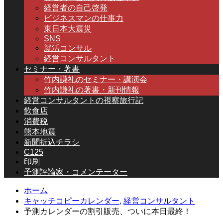
経営者の自己啓発
ビジネスマンの仕事力
東日本大震災
SNS
就活コンサル
経営コンサルタント
セミナー・著書
竹内謙礼のセミナー・講演会
竹内謙礼の著書・新刊情報
経営コンサルタントの視察旅行記
飲食店
消費税
熊本地震
新聞折込チラシ
C125
印刷
予測評論家・コメンテーター
ホーム
キャッチコピーカレンダー,
経営コンサルタント
予測カレンダーの割引販売、ついに本日最終！