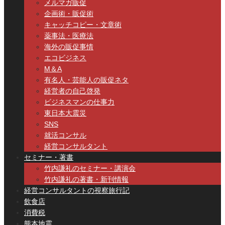
メルマガ販促
企画術・販促術
キャッチコピー・文章術
薬事法・医療法
海外の販促事情
エコビジネス
M＆A
有名人・芸能人の販促ネタ
経営者の自己啓発
ビジネスマンの仕事力
東日本大震災
SNS
就活コンサル
経営コンサルタント
セミナー・著書
竹内謙礼のセミナー・講演会
竹内謙礼の著書・新刊情報
経営コンサルタントの視察旅行記
飲食店
消費税
熊本地震