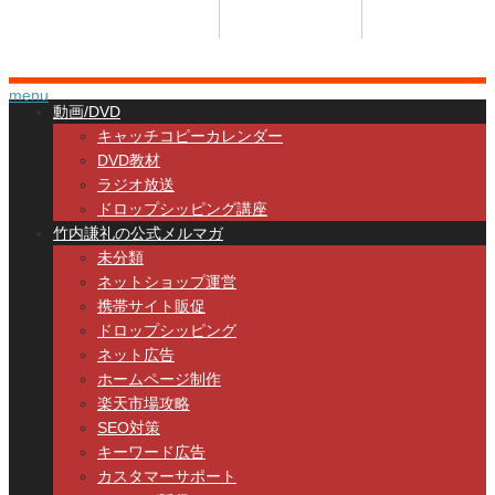
講座トップ
セミナー
著書
HOME
SEMINAR
BOOK
menu
動画/DVD
キャッチコピーカレンダー
DVD教材
ラジオ放送
ドロップシッピング講座
竹内謙礼の公式メルマガ
未分類
ネットショップ運営
携帯サイト販促
ドロップシッピング
ネット広告
ホームページ制作
楽天市場攻略
SEO対策
キーワード広告
カスタマーサポート