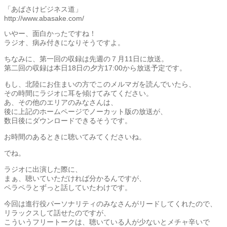
「あばさけビジネス道」
http://www.abasake.com/
いやー、面白かったですね！
ラジオ、病み付きになりそうですよ。
ちなみに、第一回の収録は先週の７月11日に放送。
第二回の収録は本日18日の夕方17:00から放送予定です。
もし、北陸にお住まいの方でこのメルマガを読んでいたら、
その時間にラジオに耳を傾けてみてください。
あ、その他のエリアのみなさんは、
後に上記のホームページでノーカット版の放送が、
数日後にダウンロードできるそうです。
お時間のあるときに聴いてみてくださいね。
でね。
ラジオに出演した際に、
まぁ、聴いていただければ分かるんですが、
ペラペラとずっと話していたわけです。
今回は進行役パーソナリティのみなさんがリードしてくれたので、
リラックスして話せたのですが、
こういうフリートークは、聴いている人が少ないとメチャ辛いで