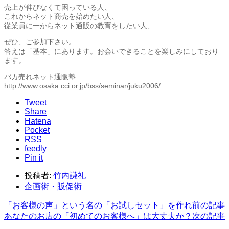
売上が伸びなくて困っている人、
これからネット商売を始めたい人、
従業員に一からネット通販の教育をしたい人、
ぜひ、ご参加下さい。
答えは「基本」にあります。お会いできることを楽しみにしており
ます。
バカ売れネット通販塾
http://www.osaka.cci.or.jp/bss/seminar/juku2006/
Tweet
Share
Hatena
Pocket
RSS
feedly
Pin it
投稿者:
竹内謙礼
企画術・販促術
「お客様の声」という名の「お試しセット」を作れ
前の記事
あなたのお店の「初めてのお客様へ」は大丈夫か？
次の記事