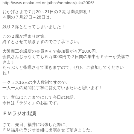
http://www.osaka.cci.or.jp/bss/seminar/juku2006/
おかげさまで７月20～21日の３期は満員御礼！
４期の７月27日～28日は、
残り２席となってしまいました！
この２席が埋まり次第、
終了とさせて頂きますのでご了承下さい。
大阪商工会議所の会員さんで参加費が４万2000円。
会員さんじゃなくても６万3000円で２日間の集中セミナーが受講で
きます！
たっぷりと指導させて頂きますので、ぜひ、ご参加してください
ね！
一クラス16人の少人数制ですので、
一人一人の疑問に丁寧に答えていきたいと思います！
で、宣伝はここまでにして今日のお話。
今日は「ラジオ」のお話です。
ＦＭラジオ出演
さて、先日、福井に出張した際に、
ＦＭ福井のラジオ番組に出演させて頂きました。