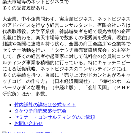
楽天市場等の
ネットビジネスで
多くの受賞履歴
あり。
大企業、中小企業問わず、実店舗ビジネス、ネットビジネス
のアドバイスを行なう経営コンサルタント。有限会社いろは
代表取締役。大学卒業後、雑誌編集者を経て観光牧場の企画
広報に携わる。楽天市場等で数多くの優秀賞を受賞。現在は
雑誌や新聞に連載を持つ傍ら、全国の商工会議所や企業等で
セミナー活動を行い、「タケウチ商売繁盛研究会」の主宰と
して、多くの経営者や起業家に対して低料金の会員制コンサ
ルティング事業を積極的に行っている。特にキャッチコピー
による販促戦略、ネットビジネスのコンサルティングには、
多くの実績を持つ。著書に『売り上げがドカンとあがるキャ
ッチコピーの作り方』（日本経済新聞社）、『御社のホーム
ページがダメな理由』（中経出版）、「会計天国」（ＰＨＰ
研究所）ほか、多数。
竹内謙礼の詳細は公式サイト
タケウチ商売繁盛研究会
セミナー・コンサルティングのご依頼
お問い合わせ