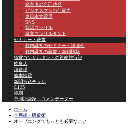
経営者の自己啓発
ビジネスマンの仕事力
東日本大震災
SNS
就活コンサル
経営コンサルタント
セミナー・著書
竹内謙礼のセミナー・講演会
竹内謙礼の著書・新刊情報
経営コンサルタントの視察旅行記
飲食店
消費税
熊本地震
新聞折込チラシ
C125
印刷
予測評論家・コメンテーター
ホーム
企画術・販促術
オープニングでもっとも必要なこと