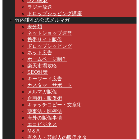
DVD教材
ラジオ放送
ドロップシッピング講座
竹内謙礼の公式メルマガ
未分類
ネットショップ運営
携帯サイト販促
ドロップシッピング
ネット広告
ホームページ制作
楽天市場攻略
SEO対策
キーワード広告
カスタマーサポート
メルマガ販促
企画術・販促術
キャッチコピー・文章術
薬事法・医療法
海外の販促事情
エコビジネス
M＆A
有名人・芸能人の販促ネタ