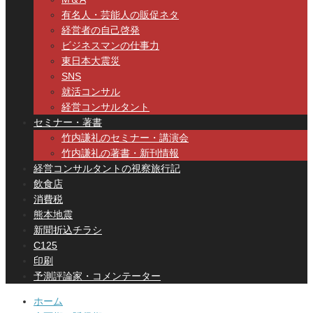
有名人・芸能人の販促ネタ
経営者の自己啓発
ビジネスマンの仕事力
東日本大震災
SNS
就活コンサル
経営コンサルタント
セミナー・著書
竹内謙礼のセミナー・講演会
竹内謙礼の著書・新刊情報
経営コンサルタントの視察旅行記
飲食店
消費税
熊本地震
新聞折込チラシ
C125
印刷
予測評論家・コメンテーター
ホーム