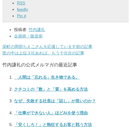
RSS
feedly
Pin it
投稿者:
竹内謙礼
企画術・販促術
栄町の岡部ちえこさんを応援しています
前の記事
世の中は上位３社あれば、もう十分
次の記事
竹内謙礼の公式メルマガの最近記事
人間は「忘れる」生き物である。
クチコミの「数」と「質」を高める方法
なぜ、失敗する社長は「話し」が長いのか？
「仕事ができない人」ほどAIを使う理由
「安くしろ！」と熱狂するお客と戦う方法