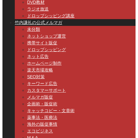
DVD教材
ラジオ放送
ドロップシッピング講座
竹内謙礼の公式メルマガ
未分類
ネットショップ運営
携帯サイト販促
ドロップシッピング
ネット広告
ホームページ制作
楽天市場攻略
SEO対策
キーワード広告
カスタマーサポート
メルマガ販促
企画術・販促術
キャッチコピー・文章術
薬事法・医療法
海外の販促事情
エコビジネス
M＆A