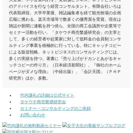
のアドバイスを行なう経営コンサルタント。有限会社いろは
代表取締役。大学卒業後、雑誌編集者を経て観光牧場の企画
広報に携わる。楽天市場等で数多くの優秀賞を受賞。現在は
雑誌や新聞に連載を持つ傍ら、全国の商工会議所や企業等で
セミナー活動を行い、「タケウチ商売繁盛研究会」の主宰と
して、多くの経営者や起業家に対して低料金の会員制コンサ
ルティング事業を積極的に行っている。特にキャッチコピー
による販促戦略、ネットビジネスのコンサルティングには、
多くの実績を持つ。著書に『売り上げがドカンとあがるキャ
ッチコピーの作り方』（日本経済新聞社）、『御社のホーム
ページがダメな理由』（中経出版）、「会計天国」（ＰＨＰ
研究所）ほか、多数。
竹内謙礼の詳細は公式サイト
タケウチ商売繁盛研究会
セミナー・コンサルティングのご依頼
お問い合わせ