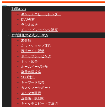
menu
動画/DVD
キャッチコピーカレンダー
DVD教材
ラジオ放送
ドロップシッピング講座
竹内謙礼の公式メルマガ
未分類
ネットショップ運営
携帯サイト販促
ドロップシッピング
ネット広告
ホームページ制作
楽天市場攻略
SEO対策
キーワード広告
カスタマーサポート
メルマガ販促
企画術・販促術
キャッチコピー・文章術