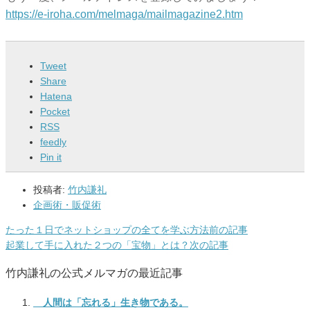
https://e-iroha.com/melmaga/
mailmagazine2.htm
Tweet
Share
Hatena
Pocket
RSS
feedly
Pin it
投稿者:
竹内謙礼
企画術・販促術
たった１日でネットショップの全てを学ぶ方法
前の記事
起業して手に入れた２つの「宝物」とは？
次の記事
竹内謙礼の公式メルマガの最近記事
人間は「忘れる」生き物である。