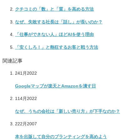
クチコミの「数」と「質」を高める方法
なぜ、失敗する社長は「話し」が長いのか？
「仕事ができない人」ほどAIを使う理由
「安くしろ！」と熱狂するお客と戦う方法
関連記事
24
1月
2022
Googleマップが楽天とAmazonを潰す日
11
4月
2022
なぜ、うちの会社は「新しい売り方」が下手なのか？
22
2月
2007
本を出版して自分のブランティングを高めよう