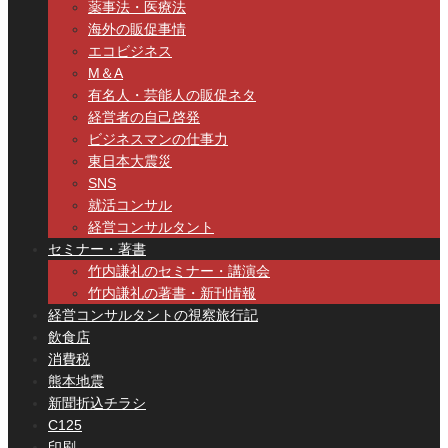
薬事法・医療法
海外の販促事情
エコビジネス
M＆A
有名人・芸能人の販促ネタ
経営者の自己啓発
ビジネスマンの仕事力
東日本大震災
SNS
就活コンサル
経営コンサルタント
セミナー・著書
竹内謙礼のセミナー・講演会
竹内謙礼の著書・新刊情報
経営コンサルタントの視察旅行記
飲食店
消費税
熊本地震
新聞折込チラシ
C125
印刷