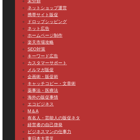
未分類
ネットショップ運営
携帯サイト販促
ドロップシッピング
ネット広告
ホームページ制作
楽天市場攻略
SEO対策
キーワード広告
カスタマーサポート
メルマガ販促
企画術・販促術
キャッチコピー・文章術
薬事法・医療法
海外の販促事情
エコビジネス
M＆A
有名人・芸能人の販促ネタ
経営者の自己啓発
ビジネスマンの仕事力
東日本大震災