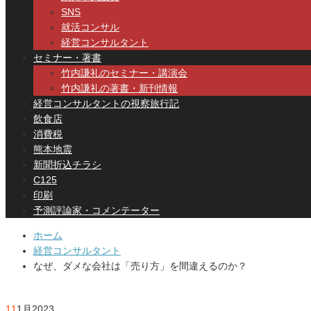
SNS
就活コンサル
経営コンサルタント
セミナー・著書
竹内謙礼のセミナー・講演会
竹内謙礼の著書・新刊情報
経営コンサルタントの視察旅行記
飲食店
消費税
熊本地震
新聞折込チラシ
C125
印刷
予測評論家・コメンテーター
ホーム
経営コンサルタント
なぜ、ダメな会社は「売り方」を間違えるのか？
11
1月
2023