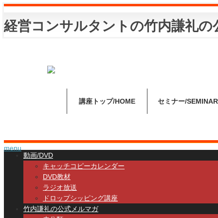
経営コンサルタントの竹内謙礼の
講座トップ
HOME
セミナー
SEMINAR
menu
動画/DVD
キャッチコピーカレンダー
DVD教材
ラジオ放送
ドロップシッピング講座
竹内謙礼の公式メルマガ