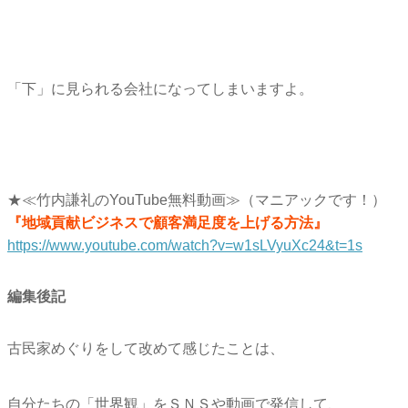
「下」に見られる会社になってしまいますよ。
★≪竹内謙礼のYouTube無料動画≫（マニアックです！）
『地域貢献ビジネスで顧客満足度を上げる方法』
https://www.youtube.com/watch?
v=w1sLVyuXc24&t=1s
編集後記
古民家めぐりをして改めて感じたことは、
自分たちの「世界観」をＳＮＳや動画で発信して、