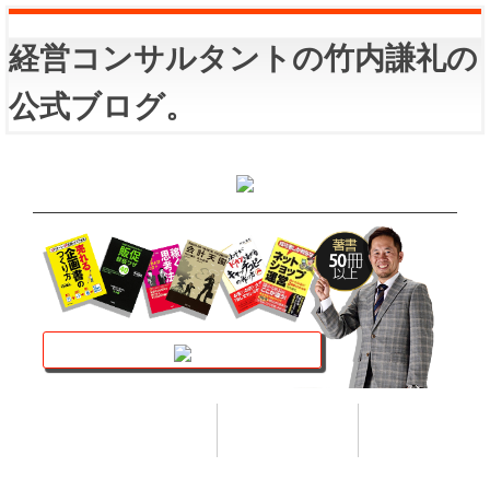
経営コンサルタントの竹内謙礼の
公式ブログ。
講座トップ
セミナー
著書
HOME
SEMINAR
BOOK