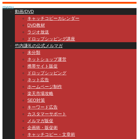
menu
動画/DVD
キャッチコピーカレンダー
DVD教材
ラジオ放送
ドロップシッピング講座
竹内謙礼の公式メルマガ
未分類
ネットショップ運営
携帯サイト販促
ドロップシッピング
ネット広告
ホームページ制作
楽天市場攻略
SEO対策
キーワード広告
カスタマーサポート
メルマガ販促
企画術・販促術
キャッチコピー・文章術