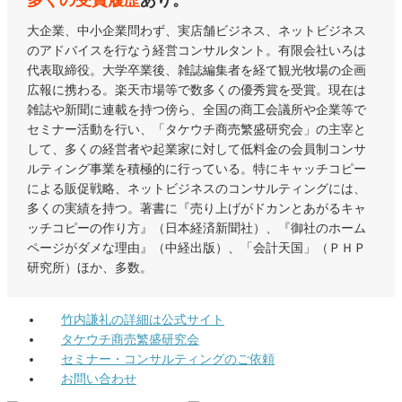
多くの受賞履歴
あり。
大企業、中小企業問わず、実店舗ビジネス、ネットビジネス
のアドバイスを行なう経営コンサルタント。有限会社いろは
代表取締役。大学卒業後、雑誌編集者を経て観光牧場の企画
広報に携わる。楽天市場等で数多くの優秀賞を受賞。現在は
雑誌や新聞に連載を持つ傍ら、全国の商工会議所や企業等で
セミナー活動を行い、「タケウチ商売繁盛研究会」の主宰と
して、多くの経営者や起業家に対して低料金の会員制コンサ
ルティング事業を積極的に行っている。特にキャッチコピー
による販促戦略、ネットビジネスのコンサルティングには、
多くの実績を持つ。著書に『売り上げがドカンとあがるキャ
ッチコピーの作り方』（日本経済新聞社）、『御社のホーム
ページがダメな理由』（中経出版）、「会計天国」（ＰＨＰ
研究所）ほか、多数。
竹内謙礼の詳細は公式サイト
タケウチ商売繁盛研究会
セミナー・コンサルティングのご依頼
お問い合わせ