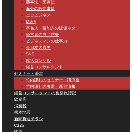
薬事法・医療法
海外の販促事情
エコビジネス
M＆A
有名人・芸能人の販促ネタ
経営者の自己啓発
ビジネスマンの仕事力
東日本大震災
SNS
就活コンサル
経営コンサルタント
セミナー・著書
竹内謙礼のセミナー・講演会
竹内謙礼の著書・新刊情報
経営コンサルタントの視察旅行記
飲食店
消費税
熊本地震
新聞折込チラシ
C125
印刷