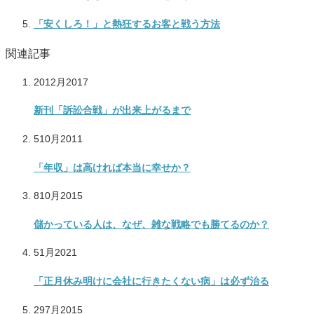
「安くしろ！」と熱狂するお客と戦う方法
関連記事
20
12月
2017
新刊「訴訟合戦」が出来上がるまで
5
10月
2011
「年収」は高ければ本当に幸せか？
8
10月
2015
儲かっている人は、なぜ、雑な戦略でも勝てるのか？
5
1月
2021
「正月休み明けに会社に行きたくない病」は必ず治る
29
7月
2015