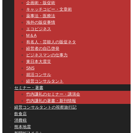
企画術・販促術
キャッチコピー・文章術
薬事法・医療法
海外の販促事情
エコビジネス
M＆A
有名人・芸能人の販促ネタ
経営者の自己啓発
ビジネスマンの仕事力
東日本大震災
SNS
就活コンサル
経営コンサルタント
セミナー・著書
竹内謙礼のセミナー・講演会
竹内謙礼の著書・新刊情報
経営コンサルタントの視察旅行記
飲食店
消費税
熊本地震