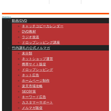
menu
動画/DVD
キャッチコピーカレンダー
DVD教材
ラジオ放送
ドロップシッピング講座
竹内謙礼の公式メルマガ
未分類
ネットショップ運営
携帯サイト販促
ドロップシッピング
ネット広告
ホームページ制作
楽天市場攻略
SEO対策
キーワード広告
カスタマーサポート
メルマガ販促