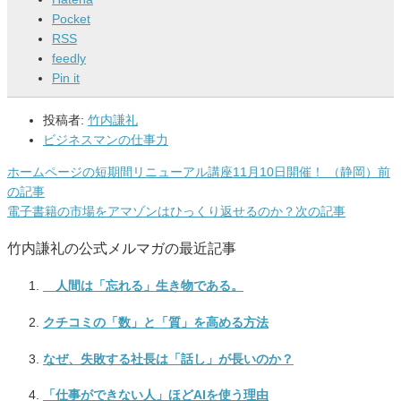
Pocket
RSS
feedly
Pin it
投稿者:
竹内謙礼
ビジネスマンの仕事力
ホームページの短期間リニューアル講座11月10日開催！ （静岡）
前
の記事
電子書籍の市場をアマゾンはひっくり返せるのか？
次の記事
竹内謙礼の公式メルマガの最近記事
人間は「忘れる」生き物である。
クチコミの「数」と「質」を高める方法
なぜ、失敗する社長は「話し」が長いのか？
「仕事ができない人」ほどAIを使う理由