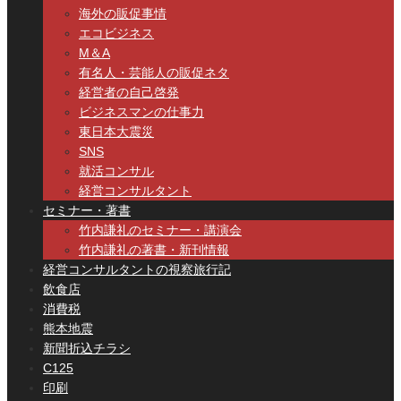
海外の販促事情
エコビジネス
M＆A
有名人・芸能人の販促ネタ
経営者の自己啓発
ビジネスマンの仕事力
東日本大震災
SNS
就活コンサル
経営コンサルタント
セミナー・著書
竹内謙礼のセミナー・講演会
竹内謙礼の著書・新刊情報
経営コンサルタントの視察旅行記
飲食店
消費税
熊本地震
新聞折込チラシ
C125
印刷