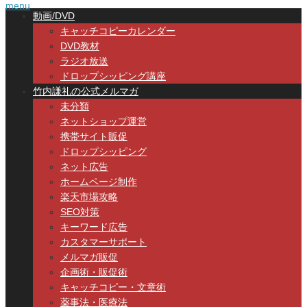
menu
動画/DVD
キャッチコピーカレンダー
DVD教材
ラジオ放送
ドロップシッピング講座
竹内謙礼の公式メルマガ
未分類
ネットショップ運営
携帯サイト販促
ドロップシッピング
ネット広告
ホームページ制作
楽天市場攻略
SEO対策
キーワード広告
カスタマーサポート
メルマガ販促
企画術・販促術
キャッチコピー・文章術
薬事法・医療法