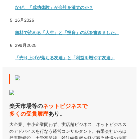
なぜ、「成功体験」が会社を潰すのか？
1
6月
2026
無料で読める「人生」と「投資」の話を書きました。
29
9月
2025
「売り上げが落ちる友達」と「利益を増やす友達」
楽天市場等の
ネットビジネスで
多くの受賞履歴
あり。
大企業、中小企業問わず、実店舗ビジネス、ネットビジネス
のアドバイスを行なう経営コンサルタント。有限会社いろは
代表取締役。大学卒業後、雑誌編集者を経て観光牧場の企画